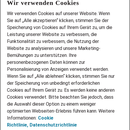
Wir verwenden Cookies
FAQ
Wir stellen ein!
Wir verwenden Cookies auf unserer Website. Wenn
DEINE BERUFSGRUPPE
Sie auf „Alle akzeptieren“ klicken, stimmen Sie der
DEINE LEBENSSITUATION
Speicherung von Cookies auf Ihrem Gerät zu, um die
AMAZON JOBS
Leistung unserer Website zu verbessern, die
PARTNERSHIP WITH AIRBUS
Funktionalität zu verbessern, die Nutzung der
Website zu analysieren und unsere Marketing-
INITIATIV BEWERBEN
Über Adecco
Bemühungen zu unterstützen. Ihre
personenbezogenen Daten können zur
ÜBER UNS
Personalisierung von Anzeigen verwendet werden.
STANDORTE
Wenn Sie auf „Alle ablehnen“ klicken, stimmen Sie nur
BLOG
der Speicherung von unbedingt erforderlichen
PRESSE
Cookies auf Ihrem Gerät zu. Es werden keine anderen
NEWSLETTER
Cookies verwendet. Bitte beachten Sie jedoch, dass
KONTAKT
die Auswahl dieser Option zu einem weniger
optimierten Webseiten-Erlebnis führen kann. Weitere
@Adecco 2026
Informationen:
Cookie
IMPRESSUM
Richtlinie,
Datenschutzrichtlinie
DATENSCHUTZ