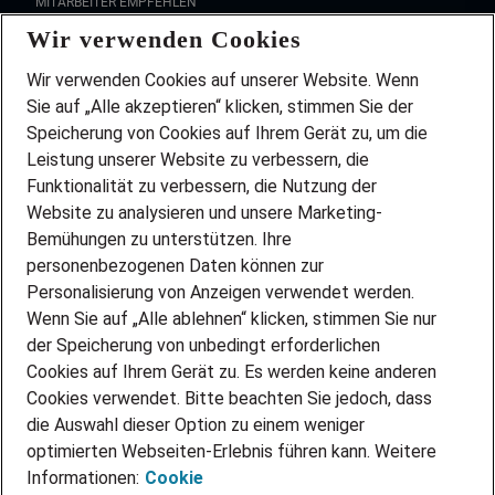
MITARBEITER EMPFEHLEN
Wir verwenden Cookies
FAQ
Wir stellen ein!
Wir verwenden Cookies auf unserer Website. Wenn
DEINE BERUFSGRUPPE
Sie auf „Alle akzeptieren“ klicken, stimmen Sie der
DEINE LEBENSSITUATION
Speicherung von Cookies auf Ihrem Gerät zu, um die
AMAZON JOBS
Leistung unserer Website zu verbessern, die
PARTNERSHIP WITH AIRBUS
Funktionalität zu verbessern, die Nutzung der
Website zu analysieren und unsere Marketing-
INITIATIV BEWERBEN
Über Adecco
Bemühungen zu unterstützen. Ihre
personenbezogenen Daten können zur
ÜBER UNS
Personalisierung von Anzeigen verwendet werden.
STANDORTE
Wenn Sie auf „Alle ablehnen“ klicken, stimmen Sie nur
BLOG
der Speicherung von unbedingt erforderlichen
PRESSE
Cookies auf Ihrem Gerät zu. Es werden keine anderen
NEWSLETTER
Cookies verwendet. Bitte beachten Sie jedoch, dass
KONTAKT
die Auswahl dieser Option zu einem weniger
optimierten Webseiten-Erlebnis führen kann. Weitere
@Adecco 2026
Informationen:
Cookie
IMPRESSUM