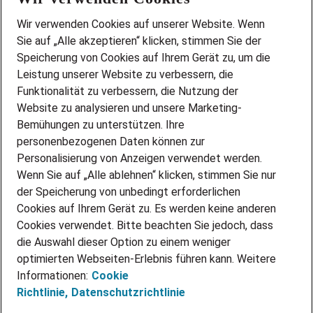
Wir stellen ein!
Wir verwenden Cookies auf unserer Website. Wenn
DEINE BERUFSGRUPPE
Sie auf „Alle akzeptieren“ klicken, stimmen Sie der
DEINE LEBENSSITUATION
Speicherung von Cookies auf Ihrem Gerät zu, um die
AMAZON JOBS
Leistung unserer Website zu verbessern, die
PARTNERSHIP WITH AIRBUS
Funktionalität zu verbessern, die Nutzung der
Website zu analysieren und unsere Marketing-
INITIATIV BEWERBEN
Über Adecco
Bemühungen zu unterstützen. Ihre
personenbezogenen Daten können zur
ÜBER UNS
Personalisierung von Anzeigen verwendet werden.
STANDORTE
Wenn Sie auf „Alle ablehnen“ klicken, stimmen Sie nur
BLOG
der Speicherung von unbedingt erforderlichen
PRESSE
Cookies auf Ihrem Gerät zu. Es werden keine anderen
NEWSLETTER
Cookies verwendet. Bitte beachten Sie jedoch, dass
KONTAKT
die Auswahl dieser Option zu einem weniger
optimierten Webseiten-Erlebnis führen kann. Weitere
@Adecco 2026
Informationen:
Cookie
IMPRESSUM
Richtlinie,
Datenschutzrichtlinie
DATENSCHUTZ
AGB