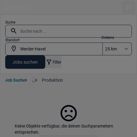
Ope
Suche
Distanz
Standort
Jobs suchen
Filter
Job Suche
...
Produktion
Keine Objekte verfügbar, die deinen Suchparametern
entsprechen.