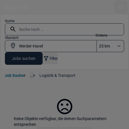
Ope
Suche
Distanz
Standort
Jobs suchen
Filter
Job Suche
...
Logistik & Transport
Keine Objekte verfügbar, die deinen Suchparametern
entsprechen.