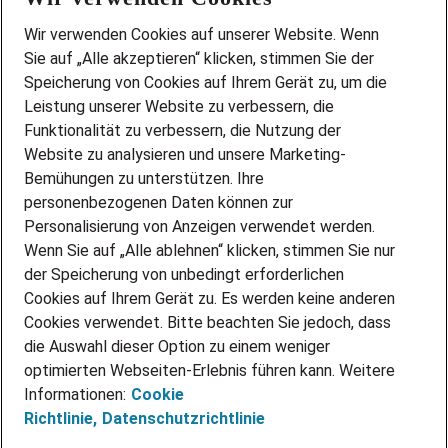
Wir stellen ein!
Wir verwenden Cookies auf unserer Website. Wenn
DEINE BERUFSGRUPPE
Sie auf „Alle akzeptieren“ klicken, stimmen Sie der
DEINE LEBENSSITUATION
Speicherung von Cookies auf Ihrem Gerät zu, um die
AMAZON JOBS
Leistung unserer Website zu verbessern, die
PARTNERSHIP WITH AIRBUS
Funktionalität zu verbessern, die Nutzung der
Website zu analysieren und unsere Marketing-
INITIATIV BEWERBEN
Über Adecco
Bemühungen zu unterstützen. Ihre
personenbezogenen Daten können zur
ÜBER UNS
Personalisierung von Anzeigen verwendet werden.
STANDORTE
Wenn Sie auf „Alle ablehnen“ klicken, stimmen Sie nur
BLOG
der Speicherung von unbedingt erforderlichen
PRESSE
Cookies auf Ihrem Gerät zu. Es werden keine anderen
NEWSLETTER
Cookies verwendet. Bitte beachten Sie jedoch, dass
KONTAKT
die Auswahl dieser Option zu einem weniger
optimierten Webseiten-Erlebnis führen kann. Weitere
@Adecco 2026
Informationen:
Cookie
IMPRESSUM
Richtlinie,
Datenschutzrichtlinie
DATENSCHUTZ
AGB