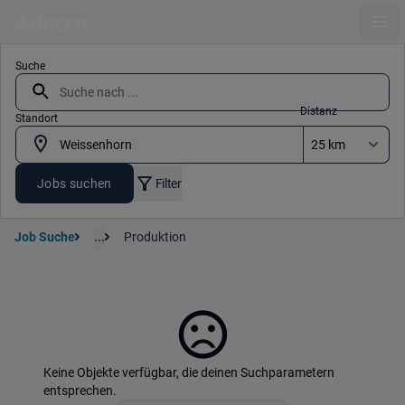
Ope
Suche
Distanz
Standort
Jobs suchen
Filter
Job Suche
...
Produktion
Keine Objekte verfügbar, die deinen Suchparametern
entsprechen.