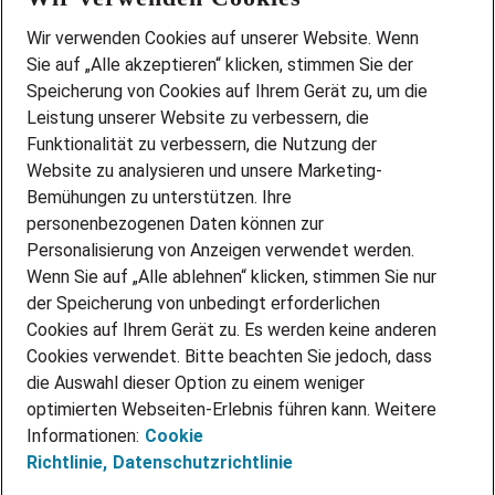
Wir stellen ein!
Wir verwenden Cookies auf unserer Website. Wenn
DEINE BERUFSGRUPPE
Sie auf „Alle akzeptieren“ klicken, stimmen Sie der
DEINE LEBENSSITUATION
Speicherung von Cookies auf Ihrem Gerät zu, um die
AMAZON JOBS
Leistung unserer Website zu verbessern, die
PARTNERSHIP WITH AIRBUS
Funktionalität zu verbessern, die Nutzung der
Website zu analysieren und unsere Marketing-
INITIATIV BEWERBEN
Über Adecco
Bemühungen zu unterstützen. Ihre
personenbezogenen Daten können zur
ÜBER UNS
Personalisierung von Anzeigen verwendet werden.
STANDORTE
Wenn Sie auf „Alle ablehnen“ klicken, stimmen Sie nur
BLOG
der Speicherung von unbedingt erforderlichen
PRESSE
Cookies auf Ihrem Gerät zu. Es werden keine anderen
NEWSLETTER
Cookies verwendet. Bitte beachten Sie jedoch, dass
KONTAKT
die Auswahl dieser Option zu einem weniger
optimierten Webseiten-Erlebnis führen kann. Weitere
@Adecco 2026
Informationen:
Cookie
IMPRESSUM
Richtlinie,
Datenschutzrichtlinie
DATENSCHUTZ
AGB