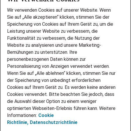
Wir stellen ein!
Wir verwenden Cookies auf unserer Website. Wenn
DEINE BERUFSGRUPPE
Sie auf „Alle akzeptieren“ klicken, stimmen Sie der
DEINE LEBENSSITUATION
Speicherung von Cookies auf Ihrem Gerät zu, um die
AMAZON JOBS
Leistung unserer Website zu verbessern, die
PARTNERSHIP WITH AIRBUS
Funktionalität zu verbessern, die Nutzung der
Website zu analysieren und unsere Marketing-
INITIATIV BEWERBEN
Über Adecco
Bemühungen zu unterstützen. Ihre
personenbezogenen Daten können zur
ÜBER UNS
Personalisierung von Anzeigen verwendet werden.
STANDORTE
Wenn Sie auf „Alle ablehnen“ klicken, stimmen Sie nur
BLOG
der Speicherung von unbedingt erforderlichen
PRESSE
Cookies auf Ihrem Gerät zu. Es werden keine anderen
NEWSLETTER
Cookies verwendet. Bitte beachten Sie jedoch, dass
KONTAKT
die Auswahl dieser Option zu einem weniger
optimierten Webseiten-Erlebnis führen kann. Weitere
@Adecco 2026
Informationen:
Cookie
IMPRESSUM
Richtlinie,
Datenschutzrichtlinie
DATENSCHUTZ
AGB