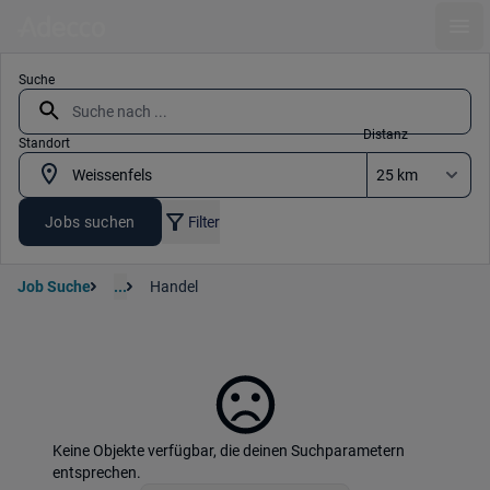
Ope
Suche
Distanz
Standort
Jobs suchen
Filter
Job Suche
...
Handel
Keine Objekte verfügbar, die deinen Suchparametern
entsprechen.