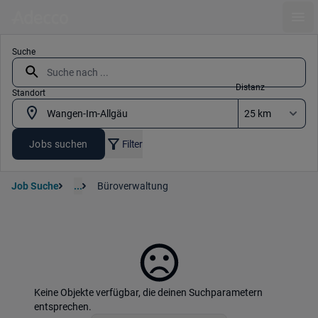
Ope
Suche
Distanz
Standort
Jobs suchen
Filter
Job Suche
...
Büroverwaltung
Keine Objekte verfügbar, die deinen Suchparametern
entsprechen.