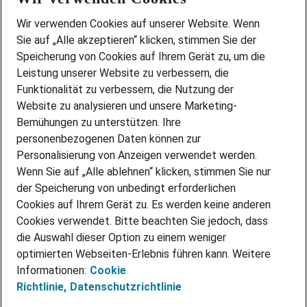
Wir stellen ein!
Wir verwenden Cookies auf unserer Website. Wenn
DEINE BERUFSGRUPPE
Sie auf „Alle akzeptieren“ klicken, stimmen Sie der
DEINE LEBENSSITUATION
Speicherung von Cookies auf Ihrem Gerät zu, um die
AMAZON JOBS
Leistung unserer Website zu verbessern, die
PARTNERSHIP WITH AIRBUS
Funktionalität zu verbessern, die Nutzung der
Website zu analysieren und unsere Marketing-
INITIATIV BEWERBEN
Über Adecco
Bemühungen zu unterstützen. Ihre
personenbezogenen Daten können zur
ÜBER UNS
Personalisierung von Anzeigen verwendet werden.
STANDORTE
Wenn Sie auf „Alle ablehnen“ klicken, stimmen Sie nur
BLOG
der Speicherung von unbedingt erforderlichen
PRESSE
Cookies auf Ihrem Gerät zu. Es werden keine anderen
NEWSLETTER
Cookies verwendet. Bitte beachten Sie jedoch, dass
KONTAKT
die Auswahl dieser Option zu einem weniger
optimierten Webseiten-Erlebnis führen kann. Weitere
@Adecco 2026
Informationen:
Cookie
IMPRESSUM
Richtlinie,
Datenschutzrichtlinie
DATENSCHUTZ
AGB