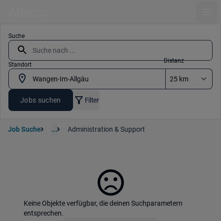
Ope
Suche
Distanz
Standort
Jobs suchen
Filter
Job Suche
...
Administration & Support
Keine Objekte verfügbar, die deinen Suchparametern
entsprechen.