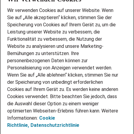
Wir stellen ein!
Wir verwenden Cookies auf unserer Website. Wenn
DEINE BERUFSGRUPPE
Sie auf „Alle akzeptieren“ klicken, stimmen Sie der
DEINE LEBENSSITUATION
Speicherung von Cookies auf Ihrem Gerät zu, um die
AMAZON JOBS
Leistung unserer Website zu verbessern, die
PARTNERSHIP WITH AIRBUS
Funktionalität zu verbessern, die Nutzung der
Website zu analysieren und unsere Marketing-
INITIATIV BEWERBEN
Über Adecco
Bemühungen zu unterstützen. Ihre
personenbezogenen Daten können zur
ÜBER UNS
Personalisierung von Anzeigen verwendet werden.
STANDORTE
Wenn Sie auf „Alle ablehnen“ klicken, stimmen Sie nur
BLOG
der Speicherung von unbedingt erforderlichen
PRESSE
Cookies auf Ihrem Gerät zu. Es werden keine anderen
NEWSLETTER
Cookies verwendet. Bitte beachten Sie jedoch, dass
KONTAKT
die Auswahl dieser Option zu einem weniger
optimierten Webseiten-Erlebnis führen kann. Weitere
@Adecco 2026
Informationen:
Cookie
IMPRESSUM
Richtlinie,
Datenschutzrichtlinie
DATENSCHUTZ
AGB