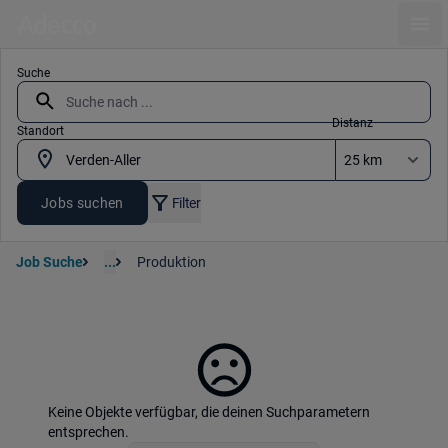
Ope
Suche
Distanz
Standort
Jobs suchen
Filter
Job Suche
...
Produktion
Keine Objekte verfügbar, die deinen Suchparametern
entsprechen.