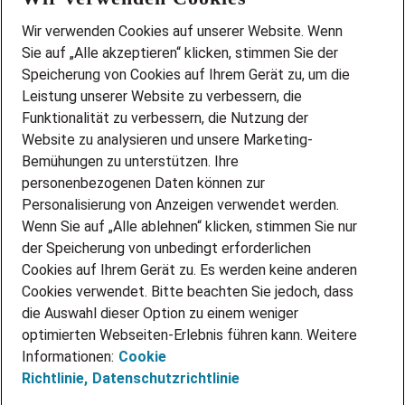
Wir stellen ein!
Wir verwenden Cookies auf unserer Website. Wenn
DEINE BERUFSGRUPPE
Sie auf „Alle akzeptieren“ klicken, stimmen Sie der
DEINE LEBENSSITUATION
Speicherung von Cookies auf Ihrem Gerät zu, um die
AMAZON JOBS
Leistung unserer Website zu verbessern, die
PARTNERSHIP WITH AIRBUS
Funktionalität zu verbessern, die Nutzung der
Website zu analysieren und unsere Marketing-
INITIATIV BEWERBEN
Über Adecco
Bemühungen zu unterstützen. Ihre
personenbezogenen Daten können zur
ÜBER UNS
Personalisierung von Anzeigen verwendet werden.
STANDORTE
Wenn Sie auf „Alle ablehnen“ klicken, stimmen Sie nur
BLOG
der Speicherung von unbedingt erforderlichen
PRESSE
Cookies auf Ihrem Gerät zu. Es werden keine anderen
NEWSLETTER
Cookies verwendet. Bitte beachten Sie jedoch, dass
KONTAKT
die Auswahl dieser Option zu einem weniger
optimierten Webseiten-Erlebnis führen kann. Weitere
@Adecco 2026
Informationen:
Cookie
IMPRESSUM
Richtlinie,
Datenschutzrichtlinie
DATENSCHUTZ
AGB