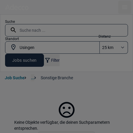
Ope
Suche
Distanz
Standort
Jobs suchen
Filter
Job Suche
...
Sonstige Branche
Keine Objekte verfügbar, die deinen Suchparametern
entsprechen.