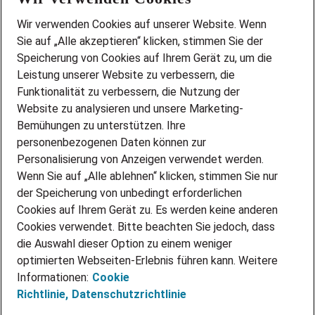
Wir stellen ein!
Wir verwenden Cookies auf unserer Website. Wenn
DEINE BERUFSGRUPPE
Sie auf „Alle akzeptieren“ klicken, stimmen Sie der
DEINE LEBENSSITUATION
Speicherung von Cookies auf Ihrem Gerät zu, um die
AMAZON JOBS
Leistung unserer Website zu verbessern, die
PARTNERSHIP WITH AIRBUS
Funktionalität zu verbessern, die Nutzung der
Website zu analysieren und unsere Marketing-
INITIATIV BEWERBEN
Über Adecco
Bemühungen zu unterstützen. Ihre
personenbezogenen Daten können zur
ÜBER UNS
Personalisierung von Anzeigen verwendet werden.
STANDORTE
Wenn Sie auf „Alle ablehnen“ klicken, stimmen Sie nur
BLOG
der Speicherung von unbedingt erforderlichen
PRESSE
Cookies auf Ihrem Gerät zu. Es werden keine anderen
NEWSLETTER
Cookies verwendet. Bitte beachten Sie jedoch, dass
KONTAKT
die Auswahl dieser Option zu einem weniger
optimierten Webseiten-Erlebnis führen kann. Weitere
@Adecco 2026
Informationen:
Cookie
IMPRESSUM
Richtlinie,
Datenschutzrichtlinie
DATENSCHUTZ
AGB