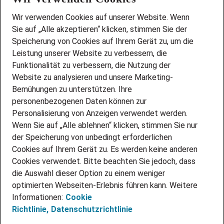
Wir stellen ein!
Wir verwenden Cookies auf unserer Website. Wenn
DEINE BERUFSGRUPPE
Sie auf „Alle akzeptieren“ klicken, stimmen Sie der
DEINE LEBENSSITUATION
Speicherung von Cookies auf Ihrem Gerät zu, um die
AMAZON JOBS
Leistung unserer Website zu verbessern, die
PARTNERSHIP WITH AIRBUS
Funktionalität zu verbessern, die Nutzung der
Website zu analysieren und unsere Marketing-
INITIATIV BEWERBEN
Über Adecco
Bemühungen zu unterstützen. Ihre
personenbezogenen Daten können zur
ÜBER UNS
Personalisierung von Anzeigen verwendet werden.
STANDORTE
Wenn Sie auf „Alle ablehnen“ klicken, stimmen Sie nur
BLOG
der Speicherung von unbedingt erforderlichen
PRESSE
Cookies auf Ihrem Gerät zu. Es werden keine anderen
NEWSLETTER
Cookies verwendet. Bitte beachten Sie jedoch, dass
KONTAKT
die Auswahl dieser Option zu einem weniger
optimierten Webseiten-Erlebnis führen kann. Weitere
@Adecco 2026
Informationen:
Cookie
IMPRESSUM
Richtlinie,
Datenschutzrichtlinie
DATENSCHUTZ
AGB