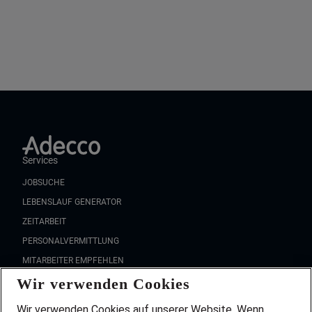
Services
JOBSUCHE
LEBENSLAUF GENERATOR
ZEITARBEIT
PERSONALVERMITTLUNG
MITARBEITER EMPFEHLEN
Wir verwenden Cookies
FAQ
Wir stellen ein!
Wir verwenden Cookies auf unserer Website. Wenn