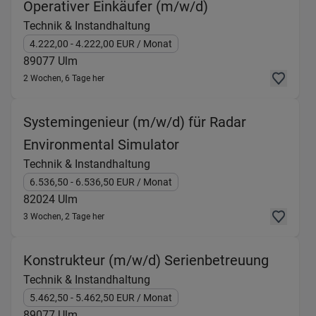
(Technik & Insta
Operativer Einkäufer (m/w/d)
Technik & Instandhaltung
4.222,00
- 4.222,00
EUR
/ Monat
89077
Ulm
2 Wochen, 6 Tage her
Systemingenieur (m/w/d) für Radar
(Technik & Instandha
Environmental Simulator
Technik & Instandhaltung
6.536,50
- 6.536,50
EUR
/ Monat
82024
Ulm
3 Wochen, 2 Tage her
(Techni
Konstrukteur (m/w/d) Serienbetreuung
Technik & Instandhaltung
5.462,50
- 5.462,50
EUR
/ Monat
89077
Ulm