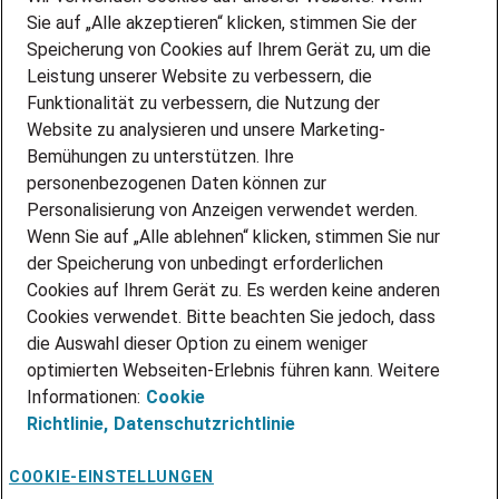
DEINE BERUFSGRUPPE
Sie auf „Alle akzeptieren“ klicken, stimmen Sie der
DEINE LEBENSSITUATION
Speicherung von Cookies auf Ihrem Gerät zu, um die
AMAZON JOBS
Leistung unserer Website zu verbessern, die
PARTNERSHIP WITH AIRBUS
Funktionalität zu verbessern, die Nutzung der
Website zu analysieren und unsere Marketing-
INITIATIV BEWERBEN
Über Adecco
Bemühungen zu unterstützen. Ihre
personenbezogenen Daten können zur
ÜBER UNS
Personalisierung von Anzeigen verwendet werden.
STANDORTE
Wenn Sie auf „Alle ablehnen“ klicken, stimmen Sie nur
BLOG
der Speicherung von unbedingt erforderlichen
PRESSE
Cookies auf Ihrem Gerät zu. Es werden keine anderen
NEWSLETTER
Cookies verwendet. Bitte beachten Sie jedoch, dass
KONTAKT
die Auswahl dieser Option zu einem weniger
optimierten Webseiten-Erlebnis führen kann. Weitere
@Adecco 2026
Informationen:
Cookie
IMPRESSUM
Richtlinie,
Datenschutzrichtlinie
DATENSCHUTZ
AGB
NUTZUNGSBEDINGUNGEN
COOKIE-EINSTELLUNGEN
COOKIE-RICHTLINIEN