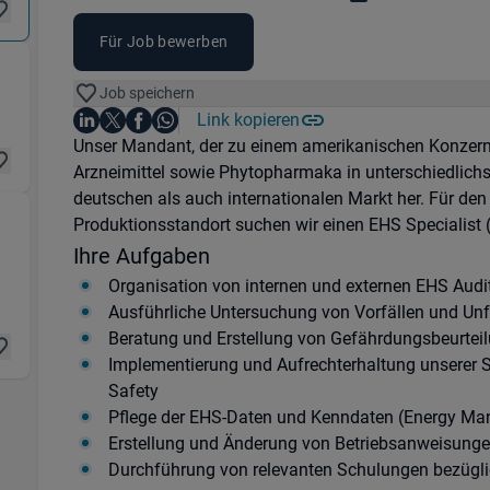
Für Job bewerben
nsport) in 53842 Troisdorf
Job speichern
Auf LinkedIn teilen
Auf X teilen
Auf Facebook teilen
Link kopieren
Teile diesen Job
Auf WhatsApp teilen
Einleitung
Unser Mandant, der zu einem amerikanischen Konzern g
Arzneimittel sowie Phytopharmaka in unterschiedlich
deutschen als auch internationalen Markt her. Für den
Produktionsstandort suchen wir einen EHS Specialist
Ihre Aufgaben
nsport) in 53842 Troisdorf
Organisation von internen und externen EHS Audi
Ausführliche Untersuchung von Vorfällen und Unfäl
Beratung und Erstellung von Gefährdungsbeurtei
Implementierung und Aufrechterhaltung unserer S
Safety
Pflege der EHS-Daten und Kenndaten (Energy M
Erstellung und Änderung von Betriebsanweisung
Durchführung von relevanten Schulungen bezüglic