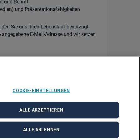
t und Schrift
Medien) und Präsentationsfähigkeiten
enden Sie uns Ihren Lebenslauf bevorzugt
e angegebene E-Mail-Adresse und wir setzen
4552, nehmen Sie gerne Kontakt mit Petra
Land-McGraw@adecco.de
auf.
COOKIE-EINSTELLUNGEN
ALLE AKZEPTIEREN
ALLE ABLEHNEN