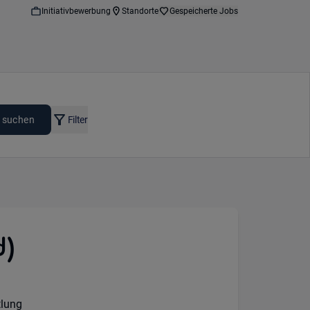
Initiativbewerbung
Standorte
Gespeicherte Jobs
 suchen
Filter
d)
:
tlung