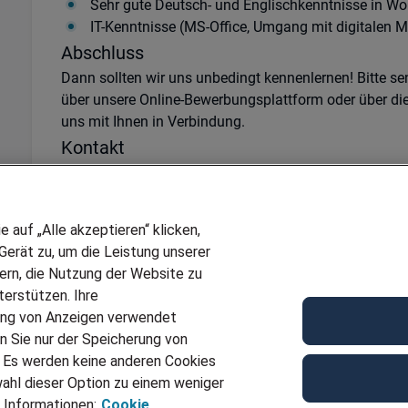
Sehr gute Deutsch- und Englischkenntnisse in Wor
IT-Kenntnisse (MS-Office, Umgang mit digitalen 
Abschluss
Dann sollten wir uns unbedingt kennenlernen! Bitte s
über unsere Online-Bewerbungsplattform oder über di
uns mit Ihnen in Verbindung.
Kontakt
Für weitere Fragen zu dieser Position JN -072026-113
Land-McGraw unter
+49 221 96 44 78 14
oder
Petra.
Ref
JN -072026-1134552
auf „Alle akzeptieren“ klicken,
erät zu, um die Leistung unserer
Für Job bewerben
sern, die Nutzung der Website zu
erstützen. Ihre
ung von Anzeigen verwendet
n Sie nur der Speicherung von
. Es werden keine anderen Cookies
ahl dieser Option zu einem weniger
 Informationen:
Cookie