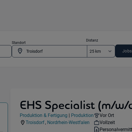
Distanz
Standort
Jobs
EHS Specialist (m/w/
 Fertigung) in 53842 Troisdorf
Jobdetails
Remote Option
Produktion & Fertigung
|
Produktion
Vor Ort
Kategorie:
Industry:
Workhours:
Troisdorf
,
Nordrhein-Westfalen
Vollzeit
Standorte:
Region:
Vertragsart:
Personalvermit