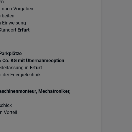
en
n nach Vorgaben
rbeiten
h Einweisung
Standort
Erfurt
Parkplätze
& Co. KG mit Übernahmeoption
ederlassung in
Erfurt
der Energietechnik
omaschinenmonteur, Mechatroniker,
schick
 Vorteil