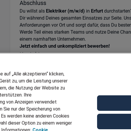
Abschluss
Du willst als
Elektriker (m/w/d)
in
Erfurt
durchstarten?
Dir während Deines gesamten Einsatzes zur Seite. Un
Anforderungen vor Ort und sorgt dafür, dass Du besten
Werde Teil eines starken Teams und nutze Deine Chance
einem namhaften Unternehmen.
Jetzt einfach und unkompliziert bewerben!
Kontakt
Gerne steht Dir Kathrin Niemann für weitere Fragen z
+49 361 34984 16
oder
kathrin.niemann@adecco.de
z
auf „Alle akzeptieren“ klicken,
Ref
JN -082026-1142275
erät zu, um die Leistung unserer
sern, die Nutzung der Website zu
Für Job bewerben
erstützen. Ihre
ung von Anzeigen verwendet
n Sie nur der Speicherung von
. Es werden keine anderen Cookies
ahl dieser Option zu einem weniger
 Informationen:
Cookie