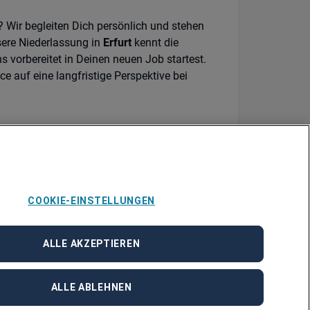
 Wir begleiten Dich persönlich und stehen
sere Niederlassung in
Erfurt
kennt die
s vorbereitet in Deinen neuen Job startest.
 auf eine langfristige Perspektive bei
u dieser Position JN -082026-1142275 unter
ur Verfügung.
COOKIE-EINSTELLUNGEN
ALLE AKZEPTIEREN
ALLE ABLEHNEN