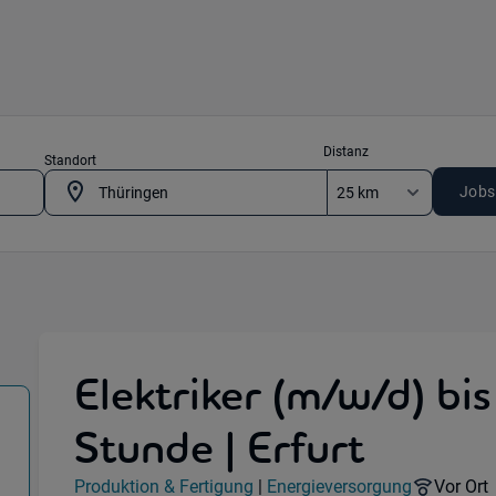
Distanz
Standort
Jobs
Elektriker (m/w/d) bi
Stunde | Erfurt
g) in 99086 Erfurt
Jobdetails
Remote
Produktion & Fertigung
|
Energieversorgung
Vor Ort