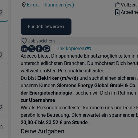
Kategorie:
Industry:
Workho
Erfurt
,
Thüringen (ev.)
Vollzeit
Standorte:
Region:
Vertrag
Arbeitn
Für Job bewerben
ion & Fertigung) in 99086 Erfurt
Job speichern
Auf LinkedIn teilen
Auf X teilen
Auf Facebook teilen
Link kopieren
Teile diesen Job
Auf WhatsApp teilen
Einleitung
Adecco bietet Dir spannende Einsatzmöglichkeiten i
unterschiedlichsten Branchen. Du möchtest Dich beru
weltweit größten Personaldienstleister.
Du bist
Elektriker (m/w/d)
und suchst einen sicheren 
(Produktion & Fertigung) in 99086 Erfurt
t
unseren Kunden
Siemens Energy Global GmbH & Co.
der Energietechnologie
, suchen wir Dich im Rahmen
zur Übernahme
.
Wir als Personaldienstleister kümmern uns um Deine B
persönliche Betreuung. Dich erwartet ein spannender 
20,80 € bis 23,52 € pro Stunde
.
n
Deine Aufgaben
roduktion & Fertigung) in 99086 Erfurt