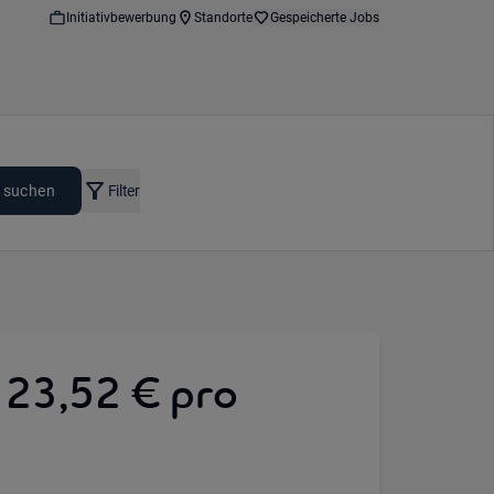
Initiativbewerbung
Standorte
Gespeicherte Jobs
 suchen
Filter
s 23,52 € pro
 Option: