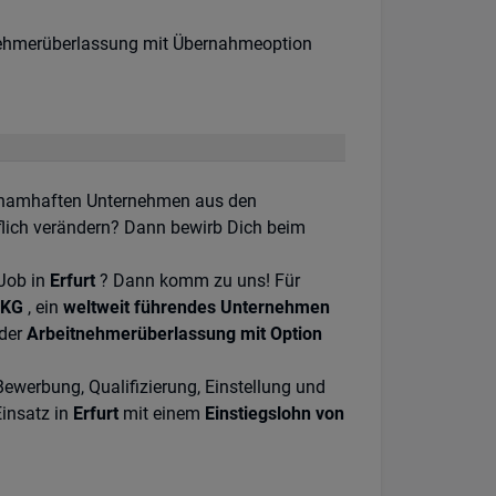
urs:
sart:
ehmerüberlassung mit Übernahmeoption
n namhaften Unternehmen aus den
flich verändern? Dann bewirb Dich beim
Job in
Erfurt
? Dann komm zu uns! Für
 KG
, ein
weltweit führendes Unternehmen
 der
Arbeitnehmerüberlassung mit Option
ewerbung, Qualifizierung, Einstellung und
Einsatz in
Erfurt
mit einem
Einstiegslohn von