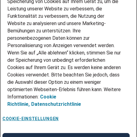
Speicherung von Cookies auf Ihrem Gerät zu, um die
AMAZON JOBS
Leistung unserer Website zu verbessern, die
PARTNERSHIP WITH AIRBUS
Funktionalität zu verbessern, die Nutzung der
Website zu analysieren und unsere Marketing-
INITIATIV BEWERBEN
Über Adecco
Bemühungen zu unterstützen. Ihre
personenbezogenen Daten können zur
ÜBER UNS
Personalisierung von Anzeigen verwendet werden.
STANDORTE
Wenn Sie auf „Alle ablehnen“ klicken, stimmen Sie nur
BLOG
der Speicherung von unbedingt erforderlichen
PRESSE
Cookies auf Ihrem Gerät zu. Es werden keine anderen
NEWSLETTER
Cookies verwendet. Bitte beachten Sie jedoch, dass
KONTAKT
die Auswahl dieser Option zu einem weniger
optimierten Webseiten-Erlebnis führen kann. Weitere
@Adecco 2026
Informationen:
Cookie
IMPRESSUM
Richtlinie,
Datenschutzrichtlinie
DATENSCHUTZ
AGB
NUTZUNGSBEDINGUNGEN
COOKIE-EINSTELLUNGEN
COOKIE-RICHTLINIEN
COOKIE-EINSTELLUNGEN
CODE OF CONDUCT