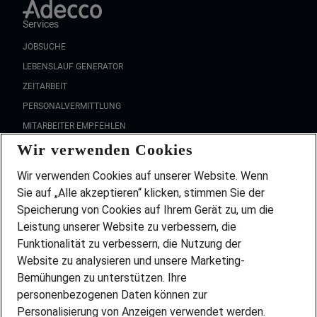
Services
JOBSUCHE
LEBENSLAUF GENERATOR
ZEITARBEIT
PERSONALVERMITTLUNG
MITARBEITER EMPFEHLEN
Wir verwenden Cookies
FAQ
Wir stellen ein!
Wir verwenden Cookies auf unserer Website. Wenn
DEINE BERUFSGRUPPE
Sie auf „Alle akzeptieren“ klicken, stimmen Sie der
DEINE LEBENSSITUATION
Speicherung von Cookies auf Ihrem Gerät zu, um die
AMAZON JOBS
Leistung unserer Website zu verbessern, die
PARTNERSHIP WITH AIRBUS
Funktionalität zu verbessern, die Nutzung der
Website zu analysieren und unsere Marketing-
INITIATIV BEWERBEN
Über Adecco
Bemühungen zu unterstützen. Ihre
personenbezogenen Daten können zur
ÜBER UNS
Personalisierung von Anzeigen verwendet werden.
STANDORTE