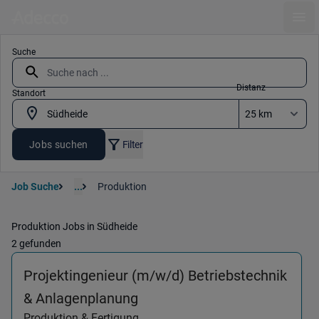
Ope
Suche
Distanz
Standort
Jobs suchen
Filter
Job Suche
...
Produktion
Produktion Jobs in Südheide
2 gefunden
Projektingenieur (m/w/d) Betriebstechnik
(Produktion & Fertigung) in
& Anlagenplanung
Produktion & Fertigung