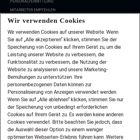
PERSONALVERMITTLUNG
MITARBEITER EMPFEHLEN
Wir verwenden Cookies
FAQ
Wir stellen ein!
Wir verwenden Cookies auf unserer Website. Wenn
DEINE BERUFSGRUPPE
Sie auf „Alle akzeptieren“ klicken, stimmen Sie der
DEINE LEBENSSITUATION
Speicherung von Cookies auf Ihrem Gerät zu, um die
AMAZON JOBS
Leistung unserer Website zu verbessern, die
PARTNERSHIP WITH AIRBUS
Funktionalität zu verbessern, die Nutzung der
Website zu analysieren und unsere Marketing-
INITIATIV BEWERBEN
Über Adecco
Bemühungen zu unterstützen. Ihre
personenbezogenen Daten können zur
ÜBER UNS
Personalisierung von Anzeigen verwendet werden.
STANDORTE
Wenn Sie auf „Alle ablehnen“ klicken, stimmen Sie nur
BLOG
der Speicherung von unbedingt erforderlichen
PRESSE
Cookies auf Ihrem Gerät zu. Es werden keine anderen
NEWSLETTER
Cookies verwendet. Bitte beachten Sie jedoch, dass
KONTAKT
die Auswahl dieser Option zu einem weniger
optimierten Webseiten-Erlebnis führen kann. Weitere