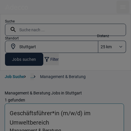
Ope
Suche
Distanz
Standort
Jobs suchen
Filter
Job Suche
...
Management & Beratung
Management & Beratung Jobs in Stuttgart
1 gefunden
Geschäftsführer*in (m/w/d) im
(Management & Beratung) in 7
Umweltbereich
Management & Beratung