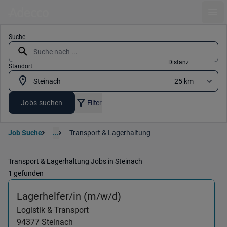
Ope
Suche
Distanz
Standort
Jobs suchen
Filter
Job Suche
...
Transport & Lagerhaltung
Transport & Lagerhaltung Jobs in Steinach
1 gefunden
(Logistik & Transport) 
Lagerhelfer/in (m/w/d)
Logistik & Transport
94377
Steinach