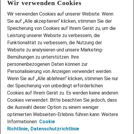
Wir verwenden Cookies
FAQ
Wir stellen ein!
Wir verwenden Cookies auf unserer Website. Wenn
DEINE BERUFSGRUPPE
Sie auf „Alle akzeptieren“ klicken, stimmen Sie der
DEINE LEBENSSITUATION
Speicherung von Cookies auf Ihrem Gerät zu, um die
AMAZON JOBS
Leistung unserer Website zu verbessern, die
PARTNERSHIP WITH AIRBUS
Funktionalität zu verbessern, die Nutzung der
Website zu analysieren und unsere Marketing-
INITIATIV BEWERBEN
Über Adecco
Bemühungen zu unterstützen. Ihre
personenbezogenen Daten können zur
ÜBER UNS
Personalisierung von Anzeigen verwendet werden.
STANDORTE
Wenn Sie auf „Alle ablehnen“ klicken, stimmen Sie nur
BLOG
der Speicherung von unbedingt erforderlichen
PRESSE
Cookies auf Ihrem Gerät zu. Es werden keine anderen
NEWSLETTER
Cookies verwendet. Bitte beachten Sie jedoch, dass
KONTAKT
die Auswahl dieser Option zu einem weniger
optimierten Webseiten-Erlebnis führen kann. Weitere
@Adecco 2026
Informationen:
Cookie
IMPRESSUM
Richtlinie,
Datenschutzrichtlinie
DATENSCHUTZ