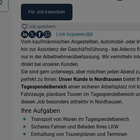
Für Job bewerben
Job speichern
Auf LinkedIn teilen
Auf X teilen
Auf Facebook teilen
Link kopieren
Teile diesen Job
Auf WhatsApp teilen
Einleitung
Vom kaufmännischen Angestellten, Automobil- oder I
hin zur Assistenz der Geschäftsführung - bei Adecco f
nur in der Arbeitnehmerüberlassung. Wir vermitteln in
direkt bei unseren Kunden.
Sie sind gern unterwegs, aber möchten jeden Abend z
perfekt zu Ihnen:
Unser Kunde in Nordhausen
bietet I
Tagespendelbereich
einen sicheren Arbeitsplatz mit 
Fahrzeuge, planbare Touren im Tagespendelbereich un
diesen Job besonders attraktiv in Nordhausen.
Ihre Aufgaben
Transport von Waren im Tagespendelbereich
Sicheres Fahren und Beladen Ihres LKW
Einhaltung von Tourenplänen und Terminen