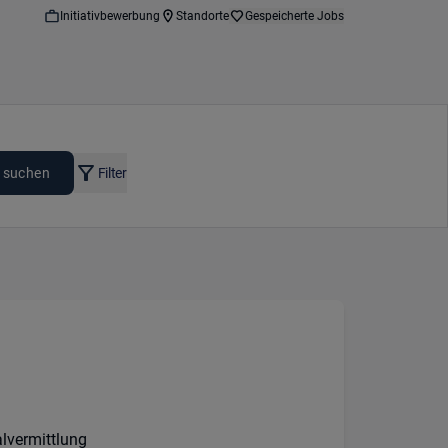
Initiativbewerbung
Standorte
Gespeicherte Jobs
 suchen
Filter
en
 Option:
urs:
sart:
lvermittlung