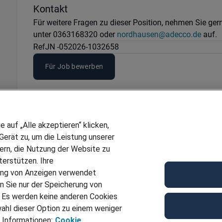
Kontakt
Für weitere Fragen zu dieser Position, nehmen Sie ge
unter 0363168320 oder
nordhausen@adecco.de
auf.
Ref
JN -052026-1032658
Für Job bewerben
auf „Alle akzeptieren“ klicken,
erät zu, um die Leistung unserer
sern, die Nutzung der Website zu
erstützen. Ihre
ung von Anzeigen verwendet
n Sie nur der Speicherung von
. Es werden keine anderen Cookies
ahl dieser Option zu einem weniger
 Informationen:
Cookie