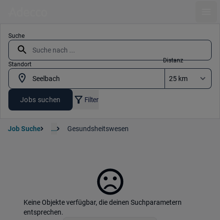
Ope
Suche
Distanz
Standort
Jobs suchen
Filter
Job Suche
...
Gesundsheitswesen
Keine Objekte verfügbar, die deinen Suchparametern
entsprechen.