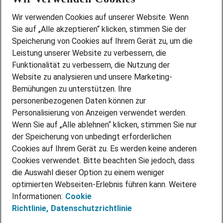
Wir stellen ein!
Wir verwenden Cookies auf unserer Website. Wenn
DEINE BERUFSGRUPPE
Sie auf „Alle akzeptieren“ klicken, stimmen Sie der
DEINE LEBENSSITUATION
Speicherung von Cookies auf Ihrem Gerät zu, um die
AMAZON JOBS
Leistung unserer Website zu verbessern, die
PARTNERSHIP WITH AIRBUS
Funktionalität zu verbessern, die Nutzung der
Website zu analysieren und unsere Marketing-
INITIATIV BEWERBEN
Über Adecco
Bemühungen zu unterstützen. Ihre
personenbezogenen Daten können zur
ÜBER UNS
Personalisierung von Anzeigen verwendet werden.
STANDORTE
Wenn Sie auf „Alle ablehnen“ klicken, stimmen Sie nur
BLOG
der Speicherung von unbedingt erforderlichen
PRESSE
Cookies auf Ihrem Gerät zu. Es werden keine anderen
NEWSLETTER
Cookies verwendet. Bitte beachten Sie jedoch, dass
KONTAKT
die Auswahl dieser Option zu einem weniger
optimierten Webseiten-Erlebnis führen kann. Weitere
@Adecco 2026
Informationen:
Cookie
IMPRESSUM
Richtlinie,
Datenschutzrichtlinie
DATENSCHUTZ
AGB