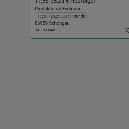
(Produktion 
17,58-25,23 € Hoerbiger
Produktion & Fertigung
17,58
- 25,23
EUR
/ Stunde
86956
Schongau
30+ Tage her