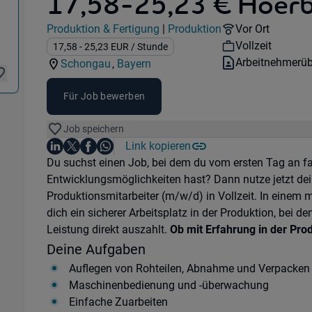
17,58-25,23 € Hoerb
& Fertigung) in 86956 Schongau
Jobdetails
Remote Option
Produktion & Fertigung
|
Produktion
Vor Ort
Kategorie:
Industry:
Workhours:
Vollzeit
Gehalt:
17,58
- 25,23
EUR
/ Stunde
Vertragsart:
Arbeitnehmerüb
Schongau
,
Bayern
Standorte:
Region:
Für Job bewerben
Job speichern
Auf LinkedIn teilen
Auf X teilen
Auf Facebook teilen
Link kopieren
Teile diesen Job
Auf WhatsApp teilen
Einleitung
Du suchst einen Job, bei dem du vom ersten Tag an fai
Entwicklungsmöglichkeiten hast? Dann nutze jetzt de
Produktionsmitarbeiter (m/w/d) in Vollzeit. In einem
dich ein sicherer Arbeitsplatz in der Produktion, bei d
Leistung direkt auszahlt.
Ob mit Erfahrung in der Prod
Deine Aufgaben
Auflegen von Rohteilen, Abnahme und Verpacken
Maschinenbedienung und -überwachung
Einfache Zuarbeiten