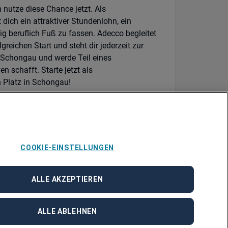
 nutze diese Chance jetzt. Als
dich ein attraktiver Stundenlohn, ein
ig beruflich Fuß zu fassen. Adecco begleitet
eichen Start und steht dir jederzeit zur
n Schongau und werde Teil eines
 schafft. Starte jetzt als
n Platz in Schongau!
e Fragen zu dieser Position JN -062026-
adecco.de
zur Verfügung.
COOKIE-EINSTELLUNGEN
ALLE AKZEPTIEREN
ALLE ABLEHNEN