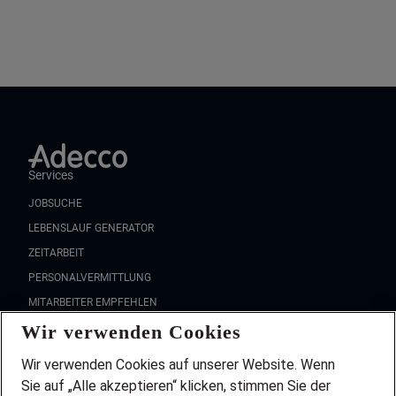
Services
JOBSUCHE
LEBENSLAUF GENERATOR
ZEITARBEIT
PERSONALVERMITTLUNG
MITARBEITER EMPFEHLEN
Wir verwenden Cookies
FAQ
Wir stellen ein!
Wir verwenden Cookies auf unserer Website. Wenn
DEINE BERUFSGRUPPE
Sie auf „Alle akzeptieren“ klicken, stimmen Sie der
DEINE LEBENSSITUATION