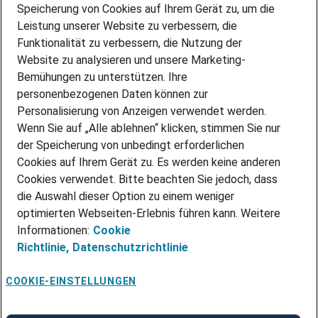
Speicherung von Cookies auf Ihrem Gerät zu, um die
AMAZON JOBS
Leistung unserer Website zu verbessern, die
PARTNERSHIP WITH AIRBUS
Funktionalität zu verbessern, die Nutzung der
Website zu analysieren und unsere Marketing-
INITIATIV BEWERBEN
Über Adecco
Bemühungen zu unterstützen. Ihre
personenbezogenen Daten können zur
ÜBER UNS
Personalisierung von Anzeigen verwendet werden.
STANDORTE
Wenn Sie auf „Alle ablehnen“ klicken, stimmen Sie nur
BLOG
der Speicherung von unbedingt erforderlichen
PRESSE
Cookies auf Ihrem Gerät zu. Es werden keine anderen
NEWSLETTER
Cookies verwendet. Bitte beachten Sie jedoch, dass
KONTAKT
die Auswahl dieser Option zu einem weniger
optimierten Webseiten-Erlebnis führen kann. Weitere
@Adecco 2026
Informationen:
Cookie
IMPRESSUM
Richtlinie,
Datenschutzrichtlinie
DATENSCHUTZ
AGB
NUTZUNGSBEDINGUNGEN
COOKIE-EINSTELLUNGEN
COOKIE-RICHTLINIEN
COOKIE-EINSTELLUNGEN