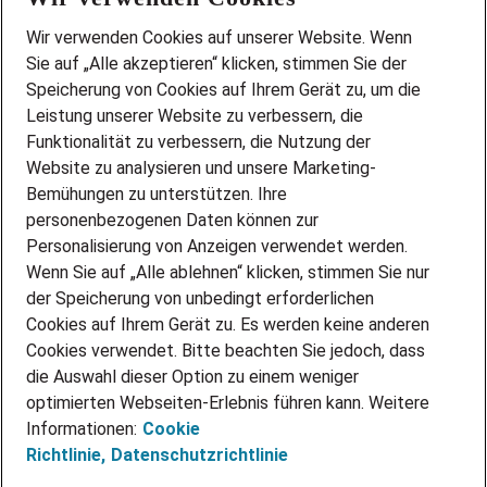
Wir stellen ein!
Wir verwenden Cookies auf unserer Website. Wenn
DEINE BERUFSGRUPPE
Sie auf „Alle akzeptieren“ klicken, stimmen Sie der
DEINE LEBENSSITUATION
Speicherung von Cookies auf Ihrem Gerät zu, um die
AMAZON JOBS
Leistung unserer Website zu verbessern, die
PARTNERSHIP WITH AIRBUS
Funktionalität zu verbessern, die Nutzung der
Website zu analysieren und unsere Marketing-
INITIATIV BEWERBEN
Über Adecco
Bemühungen zu unterstützen. Ihre
personenbezogenen Daten können zur
ÜBER UNS
Personalisierung von Anzeigen verwendet werden.
STANDORTE
Wenn Sie auf „Alle ablehnen“ klicken, stimmen Sie nur
BLOG
der Speicherung von unbedingt erforderlichen
PRESSE
Cookies auf Ihrem Gerät zu. Es werden keine anderen
NEWSLETTER
Cookies verwendet. Bitte beachten Sie jedoch, dass
KONTAKT
die Auswahl dieser Option zu einem weniger
optimierten Webseiten-Erlebnis führen kann. Weitere
@Adecco 2026
Informationen:
Cookie
IMPRESSUM
Richtlinie,
Datenschutzrichtlinie
DATENSCHUTZ
AGB