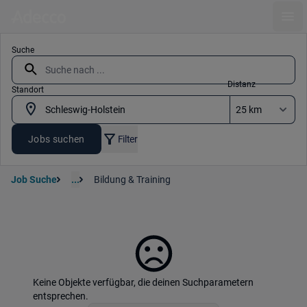
Ope
Suche
Distanz
Standort
Jobs suchen
Filter
Job Suche
...
Bildung & Training
Keine Objekte verfügbar, die deinen Suchparametern
entsprechen.