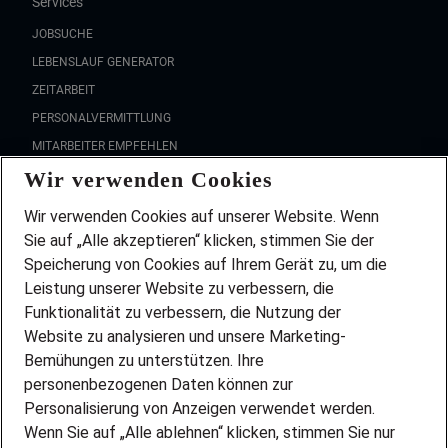
Services
JOBSUCHE
LEBENSLAUF GENERATOR
ZEITARBEIT
PERSONALVERMITTLUNG
MITARBEITER EMPFEHLEN
Wir verwenden Cookies
FAQ
Wir stellen ein!
Wir verwenden Cookies auf unserer Website. Wenn
DEINE BERUFSGRUPPE
Sie auf „Alle akzeptieren“ klicken, stimmen Sie der
DEINE LEBENSSITUATION
Speicherung von Cookies auf Ihrem Gerät zu, um die
AMAZON JOBS
Leistung unserer Website zu verbessern, die
PARTNERSHIP WITH AIRBUS
Funktionalität zu verbessern, die Nutzung der
Website zu analysieren und unsere Marketing-
INITIATIV BEWERBEN
Über Adecco
Bemühungen zu unterstützen. Ihre
personenbezogenen Daten können zur
ÜBER UNS
Personalisierung von Anzeigen verwendet werden.
STANDORTE
Wenn Sie auf „Alle ablehnen“ klicken, stimmen Sie nur
BLOG