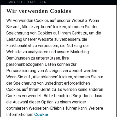
MITARBEITER EMPFEHLEN
Wir verwenden Cookies
FAQ
Wir stellen ein!
Wir verwenden Cookies auf unserer Website. Wenn
DEINE BERUFSGRUPPE
Sie auf „Alle akzeptieren“ klicken, stimmen Sie der
DEINE LEBENSSITUATION
Speicherung von Cookies auf Ihrem Gerät zu, um die
AMAZON JOBS
Leistung unserer Website zu verbessern, die
PARTNERSHIP WITH AIRBUS
Funktionalität zu verbessern, die Nutzung der
Website zu analysieren und unsere Marketing-
INITIATIV BEWERBEN
Über Adecco
Bemühungen zu unterstützen. Ihre
personenbezogenen Daten können zur
ÜBER UNS
Personalisierung von Anzeigen verwendet werden.
STANDORTE
Wenn Sie auf „Alle ablehnen“ klicken, stimmen Sie nur
BLOG
der Speicherung von unbedingt erforderlichen
PRESSE
Cookies auf Ihrem Gerät zu. Es werden keine anderen
NEWSLETTER
Cookies verwendet. Bitte beachten Sie jedoch, dass
KONTAKT
die Auswahl dieser Option zu einem weniger
optimierten Webseiten-Erlebnis führen kann. Weitere
@Adecco 2026
Informationen:
Cookie