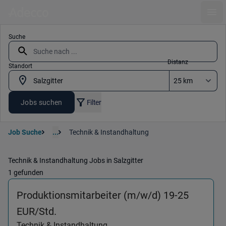
Ope
Suche
Distanz
Standort
Jobs suchen
Filter
Job Suche
...
Technik & Instandhaltung
Technik & Instandhaltung Jobs in Salzgitter
1 gefunden
Produktionsmitarbeiter (m/w/d) 19-25
(Technik & Instandhaltung) in 38239 S
EUR/Std.
Technik & Instandhaltung