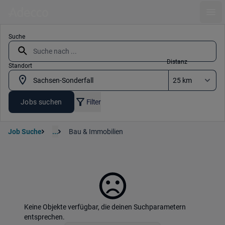
Ope
Suche
Distanz
Standort
Jobs suchen
Filter
Job Suche
...
Bau & Immobilien
Keine Objekte verfügbar, die deinen Suchparametern
entsprechen.