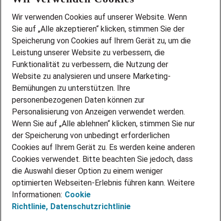
Wir stellen ein!
Wir verwenden Cookies auf unserer Website. Wenn
DEINE BERUFSGRUPPE
Sie auf „Alle akzeptieren“ klicken, stimmen Sie der
DEINE LEBENSSITUATION
Speicherung von Cookies auf Ihrem Gerät zu, um die
AMAZON JOBS
Leistung unserer Website zu verbessern, die
PARTNERSHIP WITH AIRBUS
Funktionalität zu verbessern, die Nutzung der
Website zu analysieren und unsere Marketing-
INITIATIV BEWERBEN
Über Adecco
Bemühungen zu unterstützen. Ihre
personenbezogenen Daten können zur
ÜBER UNS
Personalisierung von Anzeigen verwendet werden.
STANDORTE
Wenn Sie auf „Alle ablehnen“ klicken, stimmen Sie nur
BLOG
der Speicherung von unbedingt erforderlichen
PRESSE
Cookies auf Ihrem Gerät zu. Es werden keine anderen
NEWSLETTER
Cookies verwendet. Bitte beachten Sie jedoch, dass
KONTAKT
die Auswahl dieser Option zu einem weniger
optimierten Webseiten-Erlebnis führen kann. Weitere
@Adecco 2026
Informationen:
Cookie
IMPRESSUM
Richtlinie,
Datenschutzrichtlinie
DATENSCHUTZ
AGB