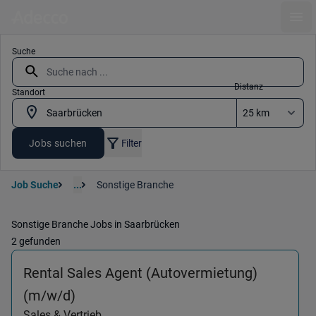
Ope
Suche
Distanz
Standort
Jobs suchen
Filter
Job Suche
...
Sonstige Branche
Sonstige Branche Jobs in Saarbrücken
2 gefunden
Rental Sales Agent (Autovermietung)
(Sales & Vertrieb) in 66121 Saarbrück
(m/w/d)
Sales & Vertrieb