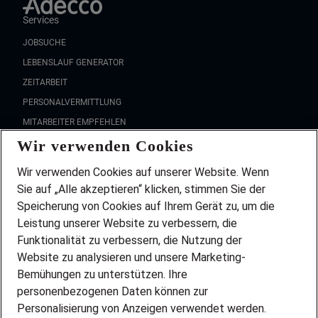
Services
JOBSUCHE
LEBENSLAUF GENERATOR
ZEITARBEIT
PERSONALVERMITTLUNG
MITARBEITER EMPFEHLEN
Wir verwenden Cookies
FAQ
Wir stellen ein!
Wir verwenden Cookies auf unserer Website. Wenn
DEINE BERUFSGRUPPE
Sie auf „Alle akzeptieren“ klicken, stimmen Sie der
DEINE LEBENSSITUATION
Speicherung von Cookies auf Ihrem Gerät zu, um die
AMAZON JOBS
Leistung unserer Website zu verbessern, die
PARTNERSHIP WITH AIRBUS
Funktionalität zu verbessern, die Nutzung der
Website zu analysieren und unsere Marketing-
INITIATIV BEWERBEN
Über Adecco
Bemühungen zu unterstützen. Ihre
personenbezogenen Daten können zur
ÜBER UNS
Personalisierung von Anzeigen verwendet werden.
STANDORTE