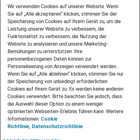
Wir verwenden Cookies auf unserer Website. Wenn
DEINE BERUFSGRUPPE
Sie auf „Alle akzeptieren“ klicken, stimmen Sie der
DEINE LEBENSSITUATION
Speicherung von Cookies auf Ihrem Gerät zu, um die
AMAZON JOBS
Leistung unserer Website zu verbessern, die
PARTNERSHIP WITH AIRBUS
Funktionalität zu verbessern, die Nutzung der
INITIATIV BEWERBEN
Website zu analysieren und unsere Marketing-
Über Adecco
Bemühungen zu unterstützen. Ihre
ÜBER UNS
personenbezogenen Daten können zur
Personalisierung von Anzeigen verwendet werden.
STANDORTE
Wenn Sie auf „Alle ablehnen“ klicken, stimmen Sie nur
BLOG
der Speicherung von unbedingt erforderlichen
PRESSE
Cookies auf Ihrem Gerät zu. Es werden keine anderen
NEWSLETTER
Cookies verwendet. Bitte beachten Sie jedoch, dass
KONTAKT
die Auswahl dieser Option zu einem weniger
optimierten Webseiten-Erlebnis führen kann. Weitere
@Adecco 2026
Informationen:
Cookie
IMPRESSUM
Richtlinie,
Datenschutzrichtlinie
DATENSCHUTZ
AGB
NUTZUNGSBEDINGUNGEN