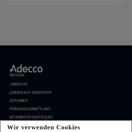
Services
JOBSUCHE
LEBENSLAUF GENERATOR
ZEITARBEIT
PERSONALVERMITTLUNG
MITARBEITER EMPFEHLEN
FAQ
Wir verwenden Cookies
Wir stellen ein!