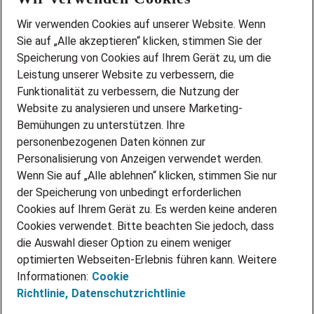
Wir stellen ein!
Wir verwenden Cookies auf unserer Website. Wenn
DEINE BERUFSGRUPPE
Sie auf „Alle akzeptieren“ klicken, stimmen Sie der
DEINE LEBENSSITUATION
Speicherung von Cookies auf Ihrem Gerät zu, um die
AMAZON JOBS
Leistung unserer Website zu verbessern, die
PARTNERSHIP WITH AIRBUS
Funktionalität zu verbessern, die Nutzung der
Website zu analysieren und unsere Marketing-
INITIATIV BEWERBEN
Über Adecco
Bemühungen zu unterstützen. Ihre
personenbezogenen Daten können zur
ÜBER UNS
Personalisierung von Anzeigen verwendet werden.
STANDORTE
Wenn Sie auf „Alle ablehnen“ klicken, stimmen Sie nur
BLOG
der Speicherung von unbedingt erforderlichen
PRESSE
Cookies auf Ihrem Gerät zu. Es werden keine anderen
NEWSLETTER
Cookies verwendet. Bitte beachten Sie jedoch, dass
KONTAKT
die Auswahl dieser Option zu einem weniger
optimierten Webseiten-Erlebnis führen kann. Weitere
@Adecco 2026
Informationen:
Cookie
IMPRESSUM
Richtlinie,
Datenschutzrichtlinie
DATENSCHUTZ
AGB