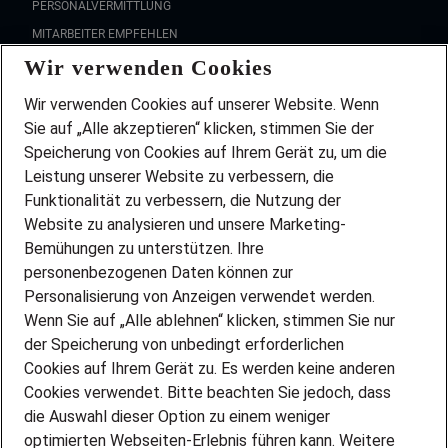
PERSONALVERMITTLUNG
MITARBEITER EMPFEHLEN
Wir verwenden Cookies
FAQ
Wir stellen ein!
Wir verwenden Cookies auf unserer Website. Wenn
DEINE BERUFSGRUPPE
Sie auf „Alle akzeptieren“ klicken, stimmen Sie der
DEINE LEBENSSITUATION
Speicherung von Cookies auf Ihrem Gerät zu, um die
AMAZON JOBS
Leistung unserer Website zu verbessern, die
PARTNERSHIP WITH AIRBUS
Funktionalität zu verbessern, die Nutzung der
Website zu analysieren und unsere Marketing-
INITIATIV BEWERBEN
Über Adecco
Bemühungen zu unterstützen. Ihre
personenbezogenen Daten können zur
ÜBER UNS
Personalisierung von Anzeigen verwendet werden.
STANDORTE
Wenn Sie auf „Alle ablehnen“ klicken, stimmen Sie nur
BLOG
der Speicherung von unbedingt erforderlichen
PRESSE
Cookies auf Ihrem Gerät zu. Es werden keine anderen
NEWSLETTER
Cookies verwendet. Bitte beachten Sie jedoch, dass
KONTAKT
die Auswahl dieser Option zu einem weniger
optimierten Webseiten-Erlebnis führen kann. Weitere