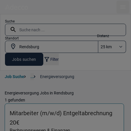
Ope
Suche
Distanz
Standort
Jobs suchen
Filter
Job Suche
...
Energieversorgung
Energieversorgung Jobs in Rendsburg
1 gefunden
Mitarbeiter (m/w/d) Entgeltabrechnung
(Rechnungswesen & Finanzen) in 24768 R
20€
Rechnungswesen & Finanzen