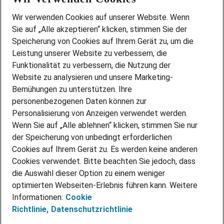
Wir stellen ein!
Wir verwenden Cookies auf unserer Website. Wenn
DEINE BERUFSGRUPPE
Sie auf „Alle akzeptieren“ klicken, stimmen Sie der
DEINE LEBENSSITUATION
Speicherung von Cookies auf Ihrem Gerät zu, um die
AMAZON JOBS
Leistung unserer Website zu verbessern, die
PARTNERSHIP WITH AIRBUS
Funktionalität zu verbessern, die Nutzung der
Website zu analysieren und unsere Marketing-
INITIATIV BEWERBEN
Über Adecco
Bemühungen zu unterstützen. Ihre
personenbezogenen Daten können zur
ÜBER UNS
Personalisierung von Anzeigen verwendet werden.
STANDORTE
Wenn Sie auf „Alle ablehnen“ klicken, stimmen Sie nur
BLOG
der Speicherung von unbedingt erforderlichen
PRESSE
Cookies auf Ihrem Gerät zu. Es werden keine anderen
NEWSLETTER
Cookies verwendet. Bitte beachten Sie jedoch, dass
KONTAKT
die Auswahl dieser Option zu einem weniger
optimierten Webseiten-Erlebnis führen kann. Weitere
@Adecco 2026
Informationen:
Cookie
IMPRESSUM
Richtlinie,
Datenschutzrichtlinie
DATENSCHUTZ
AGB