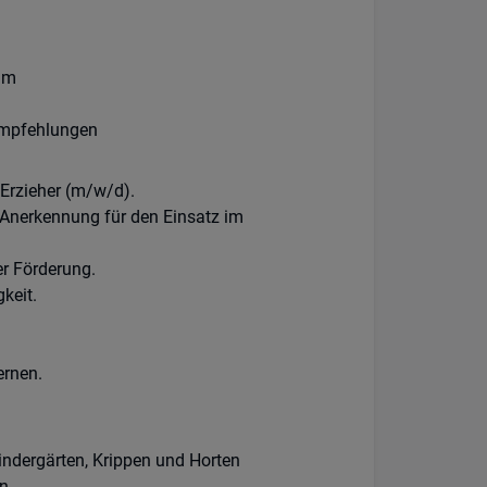
am
rempfehlungen
Erzieher (m/w/d).
 Anerkennung für den Einsatz im
er Förderung.
keit.
ernen.
indergärten, Krippen und Horten
en