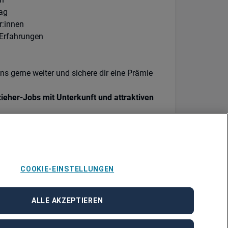
rag
r:innen
 Erfahrungen
 gerne weiter und sichere dir eine Prämie
ieher-Jobs mit Unterkunft und attraktiven
COOKIE-EINSTELLUNGEN
ALLE AKZEPTIEREN