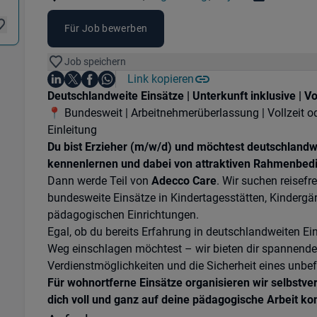
Standorte:
Standorte:
Region:
Für Job bewerben
Job speichern
Auf LinkedIn teilen
Auf X teilen
Auf Facebook teilen
Link kopieren
Teile diesen Job
Auf WhatsApp teilen
Einleitung
Deutschlandweite Einsätze | Unterkunft inklusive | Vol
📍 Bundesweit | Arbeitnehmerüberlassung | Vollzeit ode
Einleitung
Du bist Erzieher (m/w/d) und möchtest deutschlandwe
kennenlernen und dabei von attraktiven Rahmenbedi
Dann werde Teil von
Adecco Care
. Wir suchen reisefr
bundesweite Einsätze in Kindertagesstätten, Kindergär
pädagogischen Einrichtungen.
Egal, ob du bereits Erfahrung in deutschlandweiten Ei
Weg einschlagen möchtest – wir bieten dir spannende 
Verdienstmöglichkeiten und die Sicherheit eines unbefr
Für wohnortferne Einsätze organisieren wir selbstver
dich voll und ganz auf deine pädagogische Arbeit ko