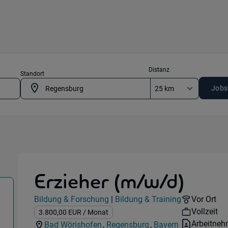
Distanz
Standort
Jobs
Erzieher (m/w/d)
ng) in 86825 Bad Wörishofen , 93051 Regensburg
Jobdetails
Remote O
Bildung & Forschung
|
Bildung & Training
Vor Ort
Kategorie:
Industry:
Workhour
Vollzeit
Gehalt:
3.800,00
EUR
/ Monat
Vertragsa
Arbeitneh
Bad Wörishofen
,
Regensburg
,
Bayern