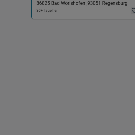
86825
Bad Wörishofen ,
93051
Regensburg
30+ Tage her