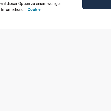
ahl dieser Option zu einem weniger
Ref
JN -042024-583116
 Informationen:
Cookie
Für Job bewerben