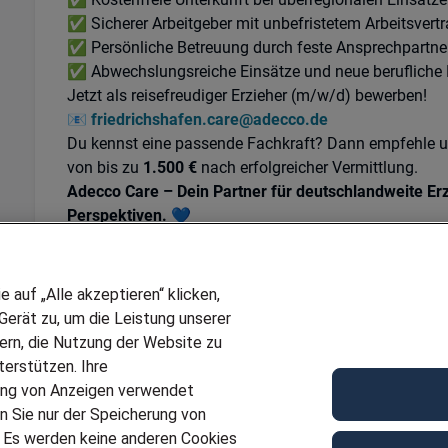
✅ Sicherer Arbeitgeber mit unbefristetem Arbeitsvert
✅ Persönliche Betreuung durch feste Ansprechpartne
✅ Abwechslungsreiche Einsätze und neue berufliche
Jetzt als reisefreudiger Erzieher (m/w/d) bewerben!
📧
friedrichshafen.care@adecco.de
Du kennst eine passende Fachkraft? Dann empfehle uns
von bis zu
1.500 €
nach erfolgreicher Vermittlung.
Adecco Care – Dein Partner für deutschlandweite Erz
Perspektiven. 💙
Kontakt
Antje Schweiger
auf „Alle akzeptieren“ klicken,
Senior Branch Manager
erät zu, um die Leistung unserer
Adecco Personaldienstleistungen GmbH
sern, die Nutzung der Website zu
Care
erstützen. Ihre
Friedrichstraße 11
ung von Anzeigen verwendet
88045 Friedrichshafen
n Sie nur der Speicherung von
Telefon
+49 7541 48947 71
. Es werden keine anderen Cookies
E-Mail
Antje.Schweiger@adecco.de