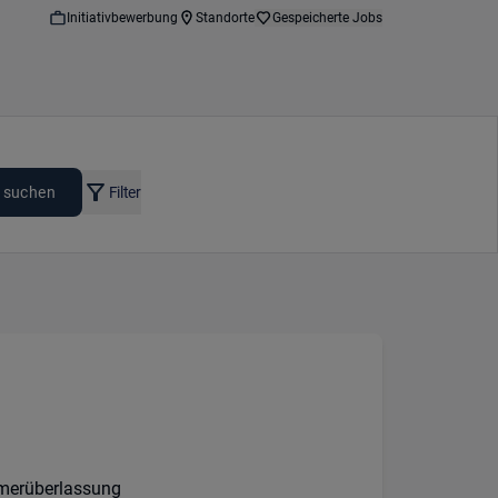
Initiativbewerbung
Standorte
Gespeicherte Jobs
 suchen
Filter
ption:
s:
rt:
merüberlassung