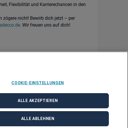
it, Flexibilität und Karrierechancen in den
zögere nicht! Bewirb dich jetzt – per
adecco.de
. Wir freuen uns auf dich!
COOKIE-EINSTELLUNGEN
ALLE AKZEPTIEREN
ALLE ABLEHNEN