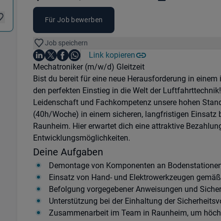
Standorte:
Region:
Für Job bewerben
Job speichern
Auf LinkedIn teilen
Auf X teilen
Auf Facebook teilen
Link kopieren
Teile diesen Job
Auf WhatsApp teilen
Einleitung
Mechatroniker (m/w/d) Gleitzeit
Bist du bereit für eine neue Herausforderung in einem
den perfekten Einstieg in die Welt der Luftfahrttechni
Leidenschaft und Fachkompetenz unsere hohen Standar
(40h/Woche) in einem sicheren, langfristigen Einsatz
Raunheim. Hier erwartet dich eine attraktive Bezahlung
Entwicklungsmöglichkeiten.
Deine Aufgaben
Demontage von Komponenten an Bodenstatione
Einsatz von Hand- und Elektrowerkzeugen gemäß 
Befolgung vorgegebener Anweisungen und Sicherhe
Unterstützung bei der Einhaltung der Sicherheitsvo
Zusammenarbeit im Team in Raunheim, um höchst