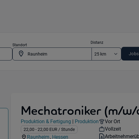
Distanz
Standort
Jobs
Mechatroniker (m/w/d
duktion & Fertigung) in 65479 Raunheim
Jobdetails
Remote Option
Produktion & Fertigung
|
Produktion
Vor Ort
Kategorie:
Industry:
Workhours:
Vollzeit
Gehalt:
22,00
- 22,00
EUR
/ Stunde
Vertragsart:
Arbeitnehmerüb
Raunheim
,
Hessen