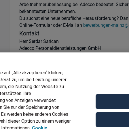
Arbeitnehmerüberlassung bei Adecco bedeutet: Sicherhe
bekanntesten Unternehmen.
Du suchst eine neue berufliche Herausforderung? Dann 
Online-Formular oder E-Mail an
bewerbungen-mainz@
Kontakt
Herr Serdar Sarican
Adecco Personaldienstleistungen GmbH
Kaiserstraße 41
55116 Mainz
06131- 97268-0
auf „Alle akzeptieren“ klicken,
Bewerbungen-mainz@adecco.de
erät zu, um die Leistung unserer
Ref
JN -092024-646588
sern, die Nutzung der Website zu
erstützen. Ihre
Für Job bewerben
ung von Anzeigen verwendet
n Sie nur der Speicherung von
. Es werden keine anderen Cookies
ahl dieser Option zu einem weniger
 Informationen:
Cookie