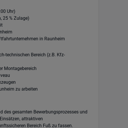
:00 Uhr)
h, 25 % Zulage)
it
unheim
uftfahrtunternehmen in Raunheim
-technischen Bereich (z.B. Kfz-
der Montagebereich
iveau
rkzeugen
aunheim zu arbeiten
rend des gesamten Bewerbungsprozesses und
Einsätzen, attraktiven
nftssicheren Bereich Fuß zu fassen.