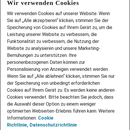
Wir verwenden Cookies
FAQ
Wir stellen ein!
Wir verwenden Cookies auf unserer Website. Wenn
DEINE BERUFSGRUPPE
Sie auf „Alle akzeptieren“ klicken, stimmen Sie der
DEINE LEBENSSITUATION
Speicherung von Cookies auf Ihrem Gerät zu, um die
AMAZON JOBS
Leistung unserer Website zu verbessern, die
PARTNERSHIP WITH AIRBUS
Funktionalität zu verbessern, die Nutzung der
Website zu analysieren und unsere Marketing-
INITIATIV BEWERBEN
Über Adecco
Bemühungen zu unterstützen. Ihre
personenbezogenen Daten können zur
ÜBER UNS
Personalisierung von Anzeigen verwendet werden.
STANDORTE
Wenn Sie auf „Alle ablehnen“ klicken, stimmen Sie nur
BLOG
der Speicherung von unbedingt erforderlichen
PRESSE
Cookies auf Ihrem Gerät zu. Es werden keine anderen
NEWSLETTER
Cookies verwendet. Bitte beachten Sie jedoch, dass
KONTAKT
die Auswahl dieser Option zu einem weniger
optimierten Webseiten-Erlebnis führen kann. Weitere
@Adecco 2026
Informationen:
Cookie
IMPRESSUM
Richtlinie,
Datenschutzrichtlinie
DATENSCHUTZ