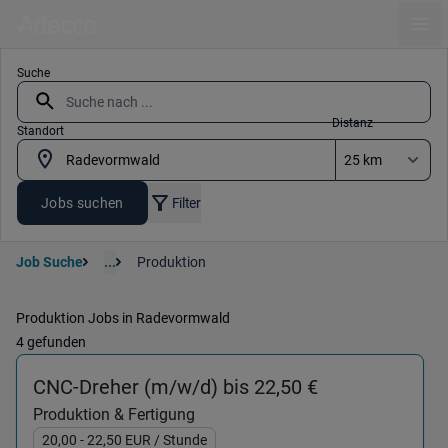
Ope
Suche
Distanz
Standort
Jobs suchen
Filter
Job Suche
...
Produktion
Produktion Jobs in Radevormwald
4 gefunden
(Produktion &
CNC-Dreher (m/w/d) bis 22,50 €
Produktion & Fertigung
20,00
- 22,50
EUR
/ Stunde