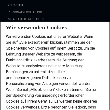
ZEITARBEIT
PERSONALVERMITTLUNG
MITARBEITER EMPFEHLEN
Wir verwenden Cookies
FAQ
Wir stellen ein!
Wir verwenden Cookies auf unserer Website. Wenn
DEINE BERUFSGRUPPE
Sie auf „Alle akzeptieren“ klicken, stimmen Sie der
DEINE LEBENSSITUATION
Speicherung von Cookies auf Ihrem Gerät zu, um die
AMAZON JOBS
Leistung unserer Website zu verbessern, die
PARTNERSHIP WITH AIRBUS
Funktionalität zu verbessern, die Nutzung der
Website zu analysieren und unsere Marketing-
INITIATIV BEWERBEN
Über Adecco
Bemühungen zu unterstützen. Ihre
personenbezogenen Daten können zur
ÜBER UNS
Personalisierung von Anzeigen verwendet werden.
STANDORTE
Wenn Sie auf „Alle ablehnen“ klicken, stimmen Sie nur
BLOG
der Speicherung von unbedingt erforderlichen
PRESSE
Cookies auf Ihrem Gerät zu. Es werden keine anderen
NEWSLETTER
Cookies verwendet. Bitte beachten Sie jedoch, dass