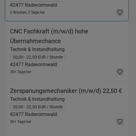
42477
Radevormwald
2 Wochen, 5 Tage her
CNC Fachkraft (m/w/d) hohe
(Technik & Instandhaltung
Übernahmechance
Technik & Instandhaltung
20,00
- 22,50
EUR
/ Stunde
42477
Radevormwald
30+ Tage her
(Tec
Zerspanungsmechaniker (m/w/d) 22,50 €
Technik & Instandhaltung
20,00
- 22,50
EUR
/ Stunde
42477
Radevormwald
30+ Tage her