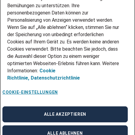
Über Adecco
Bemühungen zu unterstützen. Ihre
personenbezogenen Daten können zur
ÜBER UNS
Personalisierung von Anzeigen verwendet werden.
STANDORTE
Wenn Sie auf „Alle ablehnen“ klicken, stimmen Sie nur
BLOG
der Speicherung von unbedingt erforderlichen
PRESSE
Cookies auf Ihrem Gerät zu. Es werden keine anderen
NEWSLETTER
Cookies verwendet. Bitte beachten Sie jedoch, dass
KONTAKT
die Auswahl dieser Option zu einem weniger
optimierten Webseiten-Erlebnis führen kann. Weitere
@Adecco 2026
Informationen:
Cookie
IMPRESSUM
Richtlinie,
Datenschutzrichtlinie
DATENSCHUTZ
AGB
NUTZUNGSBEDINGUNGEN
COOKIE-EINSTELLUNGEN
COOKIE-RICHTLINIEN
COOKIE-EINSTELLUNGEN
CODE OF CONDUCT
BESCHWERDESTELLE
ALLE AKZEPTIEREN
linkedin
Facebook
Instagram
ALLE ABLEHNEN