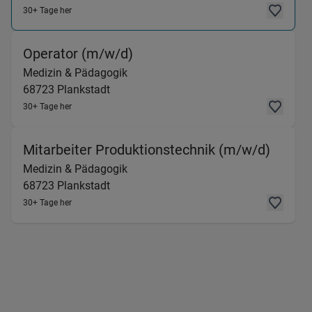
30+ Tage her
(Medizin & Pädagogik) in 68
Operator (m/w/d)
Medizin & Pädagogik
68723
Plankstadt
30+ Tage her
(Mediz
Mitarbeiter Produktionstechnik (m/w/d)
Medizin & Pädagogik
68723
Plankstadt
30+ Tage her