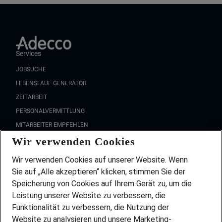
Services
JOBSUCHE
LEBENSLAUF GENERATOR
ZEITARBEIT
PERSONALVERMITTLUNG
MITARBEITER EMPFEHLEN
Wir verwenden Cookies
FAQ
Wir stellen ein!
Wir verwenden Cookies auf unserer Website. Wenn
DEINE BERUFSGRUPPE
Sie auf „Alle akzeptieren“ klicken, stimmen Sie der
DEINE LEBENSSITUATION
Speicherung von Cookies auf Ihrem Gerät zu, um die
AMAZON JOBS
Leistung unserer Website zu verbessern, die
PARTNERSHIP WITH AIRBUS
Funktionalität zu verbessern, die Nutzung der
Website zu analysieren und unsere Marketing-
INITIATIV BEWERBEN