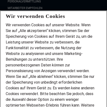
PERSONALVERMITTLUNG
MITARBEITER EMPFEHLEN
Wir verwenden Cookies
FAQ
Wir stellen ein!
Wir verwenden Cookies auf unserer Website. Wenn
DEINE BERUFSGRUPPE
Sie auf „Alle akzeptieren“ klicken, stimmen Sie der
DEINE LEBENSSITUATION
Speicherung von Cookies auf Ihrem Gerät zu, um die
AMAZON JOBS
Leistung unserer Website zu verbessern, die
PARTNERSHIP WITH AIRBUS
Funktionalität zu verbessern, die Nutzung der
Website zu analysieren und unsere Marketing-
INITIATIV BEWERBEN
Über Adecco
Bemühungen zu unterstützen. Ihre
personenbezogenen Daten können zur
ÜBER UNS
Personalisierung von Anzeigen verwendet werden.
STANDORTE
Wenn Sie auf „Alle ablehnen“ klicken, stimmen Sie nur
BLOG
der Speicherung von unbedingt erforderlichen
PRESSE
Cookies auf Ihrem Gerät zu. Es werden keine anderen
NEWSLETTER
Cookies verwendet. Bitte beachten Sie jedoch, dass
KONTAKT
die Auswahl dieser Option zu einem weniger
optimierten Webseiten-Erlebnis führen kann. Weitere