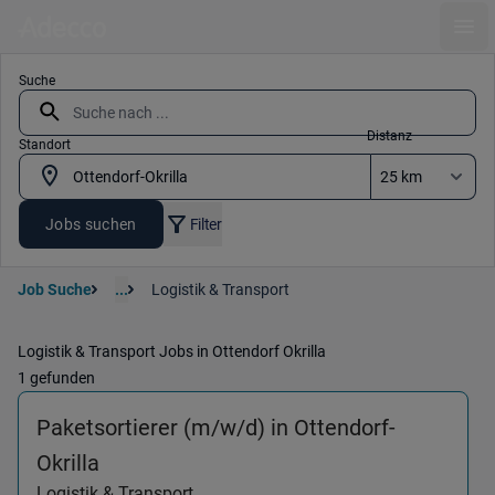
Ope
Suche
Distanz
Standort
Jobs suchen
Filter
Job Suche
...
Logistik & Transport
Logistik & Transport Jobs in Ottendorf Okrilla
1 gefunden
Paketsortierer (m/w/d) in Ottendorf-
(Logistik & Transport) in 01458 Ottendor
Okrilla
Logistik & Transport