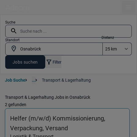
Ope
Suche
Distanz
Standort
Jobs suchen
Filter
Job Suche
...
Transport & Lagerhaltung
Transport & Lagerhaltung Jobs in Osnabrück
2 gefunden
Helfer (m/w/d) Kommissionierung,
(Logistik & Transport) i
Verpackung, Versand
Logistik & Transport