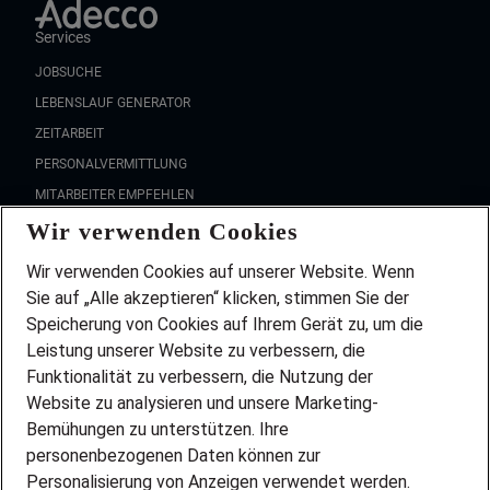
Services
JOBSUCHE
LEBENSLAUF GENERATOR
ZEITARBEIT
PERSONALVERMITTLUNG
MITARBEITER EMPFEHLEN
Wir verwenden Cookies
FAQ
Wir stellen ein!
Wir verwenden Cookies auf unserer Website. Wenn
DEINE BERUFSGRUPPE
Sie auf „Alle akzeptieren“ klicken, stimmen Sie der
DEINE LEBENSSITUATION
Speicherung von Cookies auf Ihrem Gerät zu, um die
AMAZON JOBS
Leistung unserer Website zu verbessern, die
PARTNERSHIP WITH AIRBUS
Funktionalität zu verbessern, die Nutzung der
Website zu analysieren und unsere Marketing-
INITIATIV BEWERBEN
Über Adecco
Bemühungen zu unterstützen. Ihre
personenbezogenen Daten können zur
ÜBER UNS
Personalisierung von Anzeigen verwendet werden.
STANDORTE