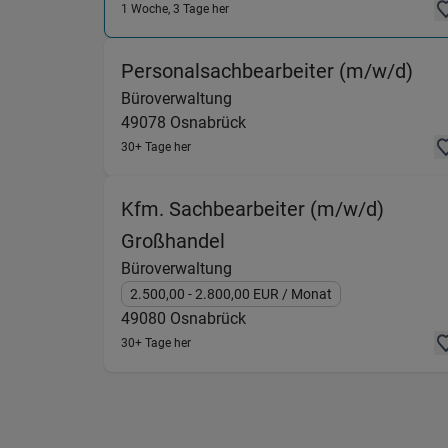
1 Woche, 3 Tage her
(Bü
Personalsachbearbeiter (m/w/d)
Büroverwaltung
49078
Osnabrück
30+ Tage her
Kfm. Sachbearbeiter (m/w/d)
(Büroverwaltung) in 490
Großhandel
Büroverwaltung
2.500,00
- 2.800,00
EUR
/ Monat
49080
Osnabrück
30+ Tage her