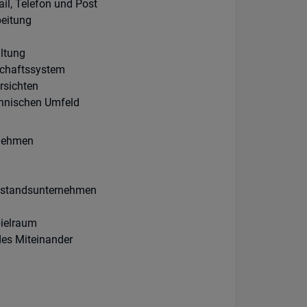
il, Telefon und Post
beitung
ltung
schaftssystem
rsichten
ännischen Umfeld
rnehmen
telstandsunternehmen
pielraum
s Miteinander