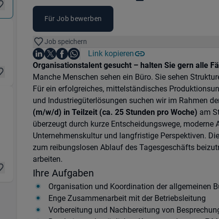
Für Job bewerben
roverwaltung) in 49078 Osnabrück
Job speichern
Auf LinkedIn teilen
Auf X teilen
Auf Facebook teilen
Link kopieren
Teile diesen Job
Auf WhatsApp teilen
Einleitung
Organisationstalent gesucht – halten Sie gern alle F
Manche Menschen sehen ein Büro. Sie sehen Struktur
Für ein erfolgreiches, mittelständisches Produktion
und Industriegüterlösungen suchen wir im Rahmen der
(m/w/d) in Teilzeit (ca. 25 Stunden pro Woche)
am St
80 Osnabrück
überzeugt durch kurze Entscheidungswege, moderne Ar
Unternehmenskultur und langfristige Perspektiven. Die 
zum reibungslosen Ablauf des Tagesgeschäfts beizutr
arbeiten.
Ihre Aufgaben
Organisation und Koordination der allgemeinen 
Enge Zusammenarbeit mit der Betriebsleitung
Vorbereitung und Nachbereitung von Besprechun