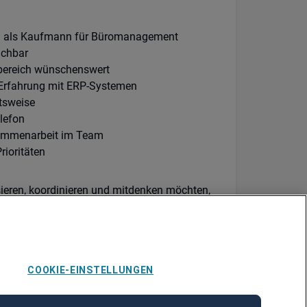
B. als Kaufmann für Büromanagement
ichbar
sbereich wünschenswert
 Erfahrung mit ERP-Systemen
itsweise
lefon
ammenarbeit im Team
rioritäten
sieren, koordinieren und mitdenken möchten,
e gesucht haben.
schätzt werden – in einem Unternehmen, das
 persönlich auf dem Weg zu Ihrem neuen Job.
COOKIE-EINSTELLUNGEN
 unsere Online-Bewerbungsplattform oder
s mit Ihnen in Verbindung.