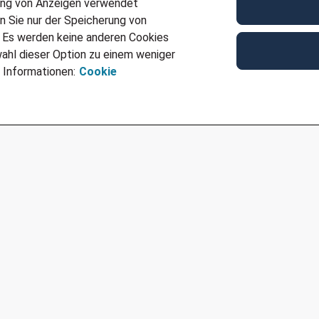
Kontakt
ung von Anzeigen verwendet
n Sie nur der Speicherung von
Für weitere Fragen zu dieser Position JN -072026-11
. Es werden keine anderen Cookies
Slaghekke unter 054150006102 oder
martina.slaghe
ahl dieser Option zu einem weniger
Ref
JN -072026-1138639
 Informationen:
Cookie
Für Job bewerben