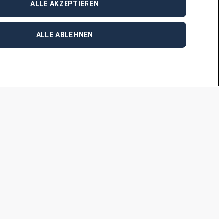
ALLE AKZEPTIEREN
38639, nehmen Sie gerne Kontakt mit Martina
kke@adecco.de
auf.
ALLE ABLEHNEN