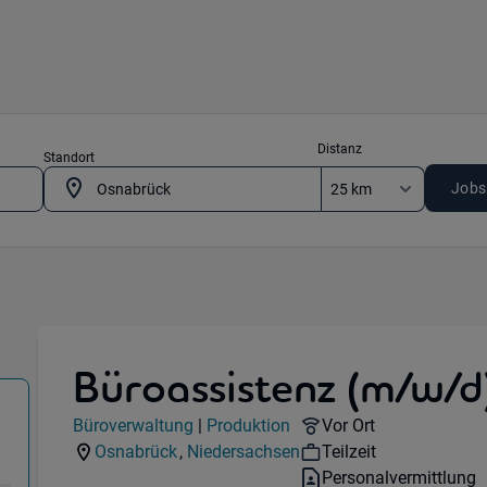
Distanz
Standort
Jobs
Büroassistenz (m/w/d)
Büroverwaltung) in 49074 Osnabrück
Jobdetails
Remote Option:
Büroverwaltung
|
Produktion
Vor Ort
Kategorie:
Industry:
Workhours:
Osnabrück
,
Niedersachsen
Teilzeit
Standorte:
Region:
Vertragsart:
Personalvermittlung