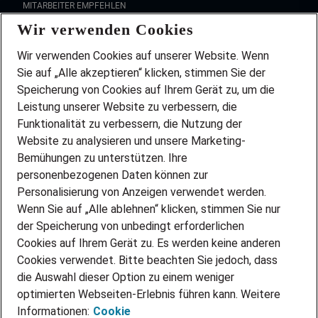
MITARBEITER EMPFEHLEN
Wir verwenden Cookies
FAQ
Wir stellen ein!
Wir verwenden Cookies auf unserer Website. Wenn
DEINE BERUFSGRUPPE
Sie auf „Alle akzeptieren“ klicken, stimmen Sie der
DEINE LEBENSSITUATION
Speicherung von Cookies auf Ihrem Gerät zu, um die
AMAZON JOBS
Leistung unserer Website zu verbessern, die
PARTNERSHIP WITH AIRBUS
Funktionalität zu verbessern, die Nutzung der
Website zu analysieren und unsere Marketing-
INITIATIV BEWERBEN
Über Adecco
Bemühungen zu unterstützen. Ihre
personenbezogenen Daten können zur
ÜBER UNS
Personalisierung von Anzeigen verwendet werden.
STANDORTE
Wenn Sie auf „Alle ablehnen“ klicken, stimmen Sie nur
BLOG
der Speicherung von unbedingt erforderlichen
PRESSE
Cookies auf Ihrem Gerät zu. Es werden keine anderen
NEWSLETTER
Cookies verwendet. Bitte beachten Sie jedoch, dass
KONTAKT
die Auswahl dieser Option zu einem weniger
optimierten Webseiten-Erlebnis führen kann. Weitere
@Adecco 2026
Informationen:
Cookie