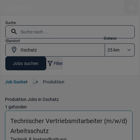
Ope
Suche
Distanz
Standort
Jobs suchen
Filter
Job Suche
...
Produktion
Produktion Jobs in Oschatz
1 gefunden
Technischer Vertriebsmitarbeiter (m/w/d)
(Technik & Instandhaltung) in 0
Arbeitsschutz
Technik & Instandhaltung