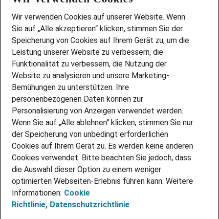
Wir stellen ein!
Wir verwenden Cookies auf unserer Website. Wenn
DEINE BERUFSGRUPPE
Sie auf „Alle akzeptieren“ klicken, stimmen Sie der
DEINE LEBENSSITUATION
Speicherung von Cookies auf Ihrem Gerät zu, um die
AMAZON JOBS
Leistung unserer Website zu verbessern, die
PARTNERSHIP WITH AIRBUS
Funktionalität zu verbessern, die Nutzung der
Website zu analysieren und unsere Marketing-
INITIATIV BEWERBEN
Über Adecco
Bemühungen zu unterstützen. Ihre
personenbezogenen Daten können zur
ÜBER UNS
Personalisierung von Anzeigen verwendet werden.
STANDORTE
Wenn Sie auf „Alle ablehnen“ klicken, stimmen Sie nur
BLOG
der Speicherung von unbedingt erforderlichen
PRESSE
Cookies auf Ihrem Gerät zu. Es werden keine anderen
NEWSLETTER
Cookies verwendet. Bitte beachten Sie jedoch, dass
KONTAKT
die Auswahl dieser Option zu einem weniger
optimierten Webseiten-Erlebnis führen kann. Weitere
@Adecco 2026
Informationen:
Cookie
IMPRESSUM
Richtlinie,
Datenschutzrichtlinie
DATENSCHUTZ
AGB