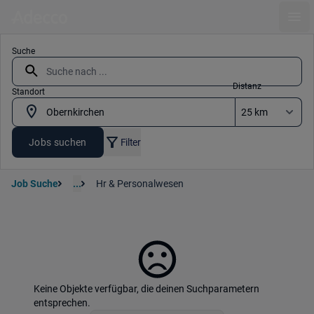
Ope
Suche
Distanz
Standort
Jobs suchen
Filter
Job Suche
...
Hr & Personalwesen
Keine Objekte verfügbar, die deinen Suchparametern
entsprechen.