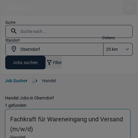
Ope
Suche
Distanz
Standort
Jobs suchen
Filter
Job Suche
...
Handel
Handel Jobs in Oberndorf
1 gefunden
Fachkraft für Wareneingang und Versand
(Handel) in 78727 Oberndorf
(m/w/d)
Handel