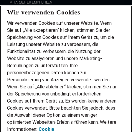
MITARBEITER EMPFEHLEN
Wir verwenden Cookies
FAQ
Wir stellen ein!
Wir verwenden Cookies auf unserer Website. Wenn
DEINE BERUFSGRUPPE
Sie auf „Alle akzeptieren“ klicken, stimmen Sie der
DEINE LEBENSSITUATION
Speicherung von Cookies auf Ihrem Gerät zu, um die
AMAZON JOBS
Leistung unserer Website zu verbessern, die
PARTNERSHIP WITH AIRBUS
Funktionalität zu verbessern, die Nutzung der
Website zu analysieren und unsere Marketing-
INITIATIV BEWERBEN
Über Adecco
Bemühungen zu unterstützen. Ihre
personenbezogenen Daten können zur
ÜBER UNS
Personalisierung von Anzeigen verwendet werden.
STANDORTE
Wenn Sie auf „Alle ablehnen“ klicken, stimmen Sie nur
BLOG
der Speicherung von unbedingt erforderlichen
PRESSE
Cookies auf Ihrem Gerät zu. Es werden keine anderen
NEWSLETTER
Cookies verwendet. Bitte beachten Sie jedoch, dass
KONTAKT
die Auswahl dieser Option zu einem weniger
optimierten Webseiten-Erlebnis führen kann. Weitere
@Adecco 2026
Informationen:
Cookie