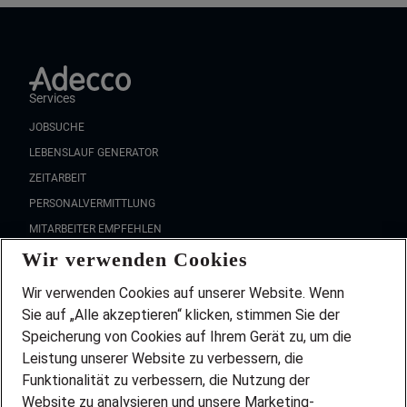
Services
JOBSUCHE
LEBENSLAUF GENERATOR
ZEITARBEIT
PERSONALVERMITTLUNG
MITARBEITER EMPFEHLEN
Wir verwenden Cookies
FAQ
Wir stellen ein!
Wir verwenden Cookies auf unserer Website. Wenn
DEINE BERUFSGRUPPE
Sie auf „Alle akzeptieren“ klicken, stimmen Sie der
DEINE LEBENSSITUATION
Speicherung von Cookies auf Ihrem Gerät zu, um die
AMAZON JOBS
Leistung unserer Website zu verbessern, die
PARTNERSHIP WITH AIRBUS
Funktionalität zu verbessern, die Nutzung der
Website zu analysieren und unsere Marketing-
INITIATIV BEWERBEN