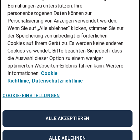
Über Adecco
Bemühungen zu unterstützen. Ihre
personenbezogenen Daten können zur
ÜBER UNS
Personalisierung von Anzeigen verwendet werden.
STANDORTE
Wenn Sie auf „Alle ablehnen“ klicken, stimmen Sie nur
BLOG
der Speicherung von unbedingt erforderlichen
PRESSE
Cookies auf Ihrem Gerät zu. Es werden keine anderen
NEWSLETTER
Cookies verwendet. Bitte beachten Sie jedoch, dass
KONTAKT
die Auswahl dieser Option zu einem weniger
optimierten Webseiten-Erlebnis führen kann. Weitere
@Adecco 2026
Informationen:
Cookie
IMPRESSUM
Richtlinie,
Datenschutzrichtlinie
DATENSCHUTZ
AGB
NUTZUNGSBEDINGUNGEN
COOKIE-EINSTELLUNGEN
COOKIE-RICHTLINIEN
COOKIE-EINSTELLUNGEN
CODE OF CONDUCT
BESCHWERDESTELLE
ALLE AKZEPTIEREN
linkedin
Facebook
Instagram
ALLE ABLEHNEN