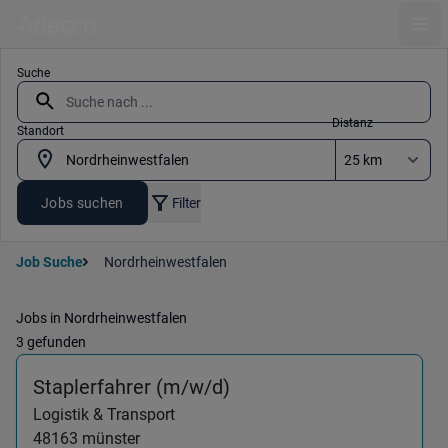
Ope
Suche
Distanz
Standort
Jobs suchen
Filter
Job Suche
Nordrheinwestfalen
Jobs in Nordrheinwestfalen
3 gefunden
(Logistik & Transport) 
Staplerfahrer (m/w/d)
Logistik & Transport
48163
münster