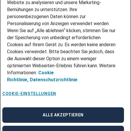
Website zu analysieren und unsere Marketing-
INITIATIV BEWERBEN
Über Adecco
Bemühungen zu unterstützen. Ihre
personenbezogenen Daten können zur
ÜBER UNS
Personalisierung von Anzeigen verwendet werden.
STANDORTE
Wenn Sie auf „Alle ablehnen“ klicken, stimmen Sie nur
BLOG
der Speicherung von unbedingt erforderlichen
PRESSE
Cookies auf Ihrem Gerät zu. Es werden keine anderen
NEWSLETTER
Cookies verwendet. Bitte beachten Sie jedoch, dass
KONTAKT
die Auswahl dieser Option zu einem weniger
optimierten Webseiten-Erlebnis führen kann. Weitere
@Adecco 2026
Informationen:
Cookie
IMPRESSUM
Richtlinie,
Datenschutzrichtlinie
DATENSCHUTZ
AGB
NUTZUNGSBEDINGUNGEN
COOKIE-EINSTELLUNGEN
COOKIE-RICHTLINIEN
COOKIE-EINSTELLUNGEN
CODE OF CONDUCT
BESCHWERDESTELLE
ALLE AKZEPTIEREN
linkedin
Facebook
Instagram