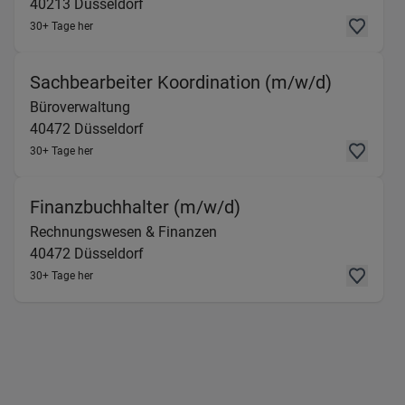
40213
Düsseldorf
30+ Tage her
(Bürover
Sachbearbeiter Koordination (m/w/d)
Büroverwaltung
40472
Düsseldorf
30+ Tage her
(Rechnungswesen & 
Finanzbuchhalter (m/w/d)
Rechnungswesen & Finanzen
40472
Düsseldorf
30+ Tage her