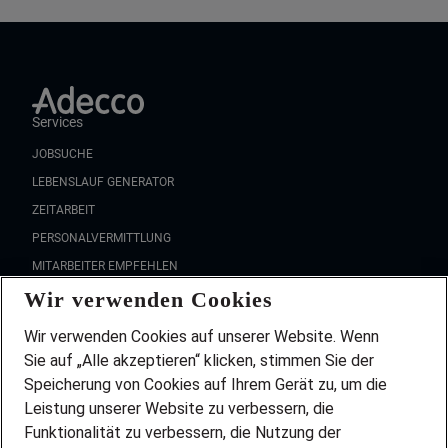
Services
JOBSUCHE
LEBENSLAUF GENERATOR
ZEITARBEIT
PERSONALVERMITTLUNG
MITARBEITER EMPFEHLEN
Wir verwenden Cookies
FAQ
Wir stellen ein!
Wir verwenden Cookies auf unserer Website. Wenn
DEINE BERUFSGRUPPE
Sie auf „Alle akzeptieren“ klicken, stimmen Sie der
DEINE LEBENSSITUATION
Speicherung von Cookies auf Ihrem Gerät zu, um die
AMAZON JOBS
Leistung unserer Website zu verbessern, die
PARTNERSHIP WITH AIRBUS
Funktionalität zu verbessern, die Nutzung der