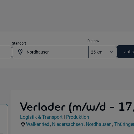
Distanz
Standort
Jobs
Verlader (m/w/d - 17
 Transport) in 37445 Walkenried , 99734 Nordhaus
Jobdetails
Logistik & Transport
|
Produktion
Kategorie:
Industry:
Walkenried
,
Niedersachsen
,
Nordhausen
,
Thüringe
Standorte:
Region:
Standorte:
Region: