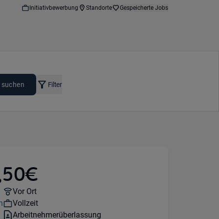
Initiativbewerbung
Standorte
Gespeicherte Jobs
 suchen
Filter
,50€
en
Remote Option:
Vor Ort
Workhours:
n
Vollzeit
Vertragsart:
Arbeitnehmerüberlassung