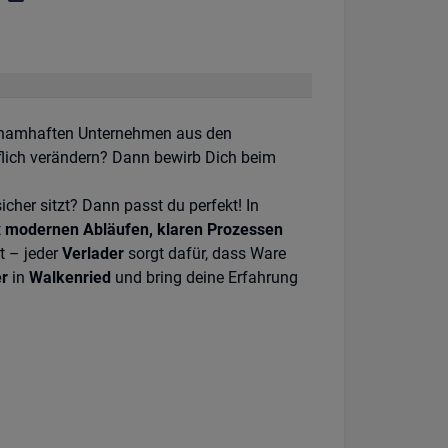
06 Sondershausen
n namhaften Unternehmen aus den
flich verändern? Dann bewirb Dich beim
icher sitzt? Dann passt du perfekt! In
t
modernen Abläufen, klaren Prozessen
en
it – jeder
Verlader
sorgt dafür, dass Ware
r
in
Walkenried
und bring deine Erfahrung