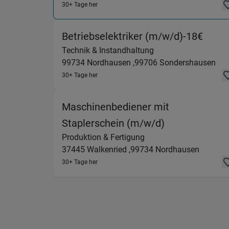
30+ Tage her
(Tech
Betriebselektriker (m/w/d)-18€
Technik & Instandhaltung
99734
Nordhausen ,
99706
Sondershausen
30+ Tage her
Maschinenbediener mit
(Produktion &
Staplerschein (m/w/d)
Produktion & Fertigung
37445
Walkenried ,
99734
Nordhausen
30+ Tage her