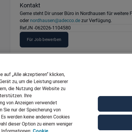
Kontakt
Gerne steht Dir unser Büro in Nordhausen für weitere
oder
nordhausen@adecco.de
zur Verfügung.
Ref
JN -062026-1104580
Für Job bewerben
auf „Alle akzeptieren“ klicken,
erät zu, um die Leistung unserer
sern, die Nutzung der Website zu
erstützen. Ihre
ung von Anzeigen verwendet
n Sie nur der Speicherung von
. Es werden keine anderen Cookies
ahl dieser Option zu einem weniger
 Informationen:
Cookie