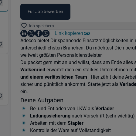
Für Job bewerben
nik & Instandhaltung) in 99734 Nordhausen , 997
Job speichern
Auf LinkedIn teilen
Auf X teilen
Auf Facebook teilen
Link kopieren
Teile diesen Job
Auf WhatsApp teilen
Einleitung
Adecco bietet Dir spannende Einsatzmöglichkeiten i
unterschiedlichsten Branchen. Du möchtest Dich beru
weltweit größten Personaldienstleister.
Du packst gern mit an und willst, dass am Ende alles s
Walkenried
erwartet dich ein starkes Unternehmen mi
 Fertigung) in 37445 Walkenried , 99734 Nordhaus
und einem verlässlichen Team
. Hier zählt deine Arbe
sicher und pünktlich ankommt. Starte jetzt als
Verlade
ein.
Deine Aufgaben
Be- und Entladen von LKW als
Verlader
Ladungssicherung
nach Vorschrift (sehr wichtig)
Arbeiten mit dem
Stapler
Kontrolle der Ware auf Vollständigkeit