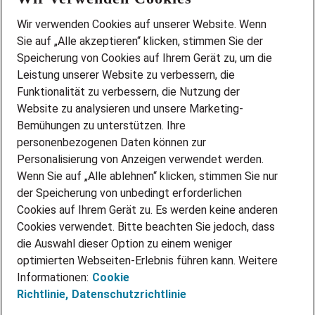
Wir stellen ein!
Wir verwenden Cookies auf unserer Website. Wenn
DEINE BERUFSGRUPPE
Sie auf „Alle akzeptieren“ klicken, stimmen Sie der
DEINE LEBENSSITUATION
Speicherung von Cookies auf Ihrem Gerät zu, um die
AMAZON JOBS
Leistung unserer Website zu verbessern, die
PARTNERSHIP WITH AIRBUS
Funktionalität zu verbessern, die Nutzung der
Website zu analysieren und unsere Marketing-
INITIATIV BEWERBEN
Über Adecco
Bemühungen zu unterstützen. Ihre
personenbezogenen Daten können zur
ÜBER UNS
Personalisierung von Anzeigen verwendet werden.
STANDORTE
Wenn Sie auf „Alle ablehnen“ klicken, stimmen Sie nur
BLOG
der Speicherung von unbedingt erforderlichen
PRESSE
Cookies auf Ihrem Gerät zu. Es werden keine anderen
NEWSLETTER
Cookies verwendet. Bitte beachten Sie jedoch, dass
KONTAKT
die Auswahl dieser Option zu einem weniger
optimierten Webseiten-Erlebnis führen kann. Weitere
@Adecco 2026
Informationen:
Cookie
IMPRESSUM
Richtlinie,
Datenschutzrichtlinie
DATENSCHUTZ
AGB