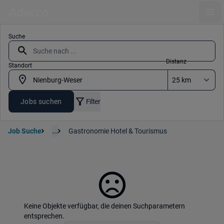
Ope
Suche
Distanz
Standort
Jobs suchen
Filter
Job Suche
...
Gastronomie Hotel & Tourismus
Keine Objekte verfügbar, die deinen Suchparametern
entsprechen.