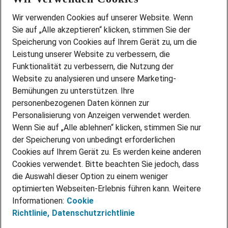
Wir stellen ein!
Wir verwenden Cookies auf unserer Website. Wenn
DEINE BERUFSGRUPPE
Sie auf „Alle akzeptieren“ klicken, stimmen Sie der
DEINE LEBENSSITUATION
Speicherung von Cookies auf Ihrem Gerät zu, um die
AMAZON JOBS
Leistung unserer Website zu verbessern, die
PARTNERSHIP WITH AIRBUS
Funktionalität zu verbessern, die Nutzung der
Website zu analysieren und unsere Marketing-
INITIATIV BEWERBEN
Über Adecco
Bemühungen zu unterstützen. Ihre
personenbezogenen Daten können zur
ÜBER UNS
Personalisierung von Anzeigen verwendet werden.
STANDORTE
Wenn Sie auf „Alle ablehnen“ klicken, stimmen Sie nur
BLOG
der Speicherung von unbedingt erforderlichen
PRESSE
Cookies auf Ihrem Gerät zu. Es werden keine anderen
NEWSLETTER
Cookies verwendet. Bitte beachten Sie jedoch, dass
KONTAKT
die Auswahl dieser Option zu einem weniger
optimierten Webseiten-Erlebnis führen kann. Weitere
@Adecco 2026
Informationen:
Cookie
IMPRESSUM
Richtlinie,
Datenschutzrichtlinie
DATENSCHUTZ
AGB