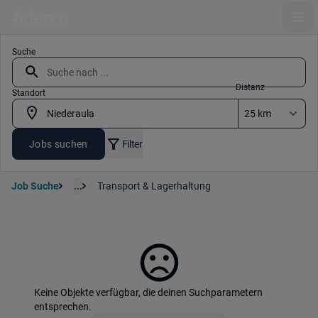
Ope
Suche
Distanz
Standort
Jobs suchen
Filter
Job Suche
...
Transport & Lagerhaltung
Keine Objekte verfügbar, die deinen Suchparametern
entsprechen.