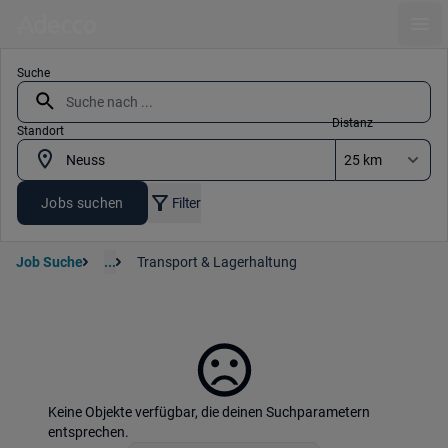
Ope
Suche
Distanz
Standort
Jobs suchen
Filter
Job Suche
...
Transport & Lagerhaltung
Keine Objekte verfügbar, die deinen Suchparametern
entsprechen.