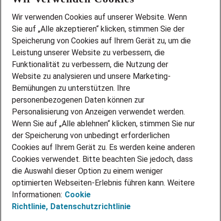
Wir stellen ein!
Wir verwenden Cookies auf unserer Website. Wenn
DEINE BERUFSGRUPPE
Sie auf „Alle akzeptieren“ klicken, stimmen Sie der
DEINE LEBENSSITUATION
Speicherung von Cookies auf Ihrem Gerät zu, um die
AMAZON JOBS
Leistung unserer Website zu verbessern, die
PARTNERSHIP WITH AIRBUS
Funktionalität zu verbessern, die Nutzung der
Website zu analysieren und unsere Marketing-
INITIATIV BEWERBEN
Über Adecco
Bemühungen zu unterstützen. Ihre
personenbezogenen Daten können zur
ÜBER UNS
Personalisierung von Anzeigen verwendet werden.
STANDORTE
Wenn Sie auf „Alle ablehnen“ klicken, stimmen Sie nur
BLOG
der Speicherung von unbedingt erforderlichen
PRESSE
Cookies auf Ihrem Gerät zu. Es werden keine anderen
NEWSLETTER
Cookies verwendet. Bitte beachten Sie jedoch, dass
KONTAKT
die Auswahl dieser Option zu einem weniger
optimierten Webseiten-Erlebnis führen kann. Weitere
@Adecco 2026
Informationen:
Cookie
IMPRESSUM
Richtlinie,
Datenschutzrichtlinie
DATENSCHUTZ
AGB