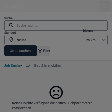
Ope
Suche
Distanz
Standort
Jobs suchen
Filter
Job Suche
...
Bau & Immobilien
Keine Objekte verfügbar, die deinen Suchparametern
entsprechen.