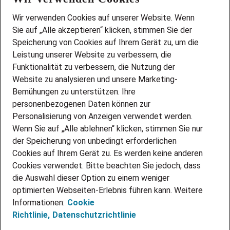
Wir stellen ein!
Wir verwenden Cookies auf unserer Website. Wenn
DEINE BERUFSGRUPPE
Sie auf „Alle akzeptieren“ klicken, stimmen Sie der
DEINE LEBENSSITUATION
Speicherung von Cookies auf Ihrem Gerät zu, um die
AMAZON JOBS
Leistung unserer Website zu verbessern, die
PARTNERSHIP WITH AIRBUS
Funktionalität zu verbessern, die Nutzung der
Website zu analysieren und unsere Marketing-
INITIATIV BEWERBEN
Über Adecco
Bemühungen zu unterstützen. Ihre
personenbezogenen Daten können zur
ÜBER UNS
Personalisierung von Anzeigen verwendet werden.
STANDORTE
Wenn Sie auf „Alle ablehnen“ klicken, stimmen Sie nur
BLOG
der Speicherung von unbedingt erforderlichen
PRESSE
Cookies auf Ihrem Gerät zu. Es werden keine anderen
NEWSLETTER
Cookies verwendet. Bitte beachten Sie jedoch, dass
KONTAKT
die Auswahl dieser Option zu einem weniger
optimierten Webseiten-Erlebnis führen kann. Weitere
@Adecco 2026
Informationen:
Cookie
IMPRESSUM
Richtlinie,
Datenschutzrichtlinie
DATENSCHUTZ
AGB