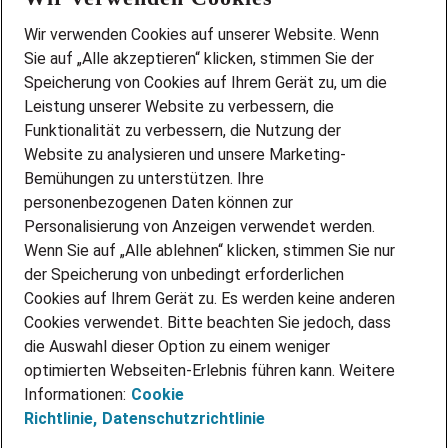
Wir stellen ein!
Wir verwenden Cookies auf unserer Website. Wenn
DEINE BERUFSGRUPPE
Sie auf „Alle akzeptieren“ klicken, stimmen Sie der
DEINE LEBENSSITUATION
Speicherung von Cookies auf Ihrem Gerät zu, um die
AMAZON JOBS
Leistung unserer Website zu verbessern, die
PARTNERSHIP WITH AIRBUS
Funktionalität zu verbessern, die Nutzung der
Website zu analysieren und unsere Marketing-
INITIATIV BEWERBEN
Über Adecco
Bemühungen zu unterstützen. Ihre
personenbezogenen Daten können zur
ÜBER UNS
Personalisierung von Anzeigen verwendet werden.
STANDORTE
Wenn Sie auf „Alle ablehnen“ klicken, stimmen Sie nur
BLOG
der Speicherung von unbedingt erforderlichen
PRESSE
Cookies auf Ihrem Gerät zu. Es werden keine anderen
NEWSLETTER
Cookies verwendet. Bitte beachten Sie jedoch, dass
KONTAKT
die Auswahl dieser Option zu einem weniger
optimierten Webseiten-Erlebnis führen kann. Weitere
@Adecco 2026
Informationen:
Cookie
IMPRESSUM
Richtlinie,
Datenschutzrichtlinie
DATENSCHUTZ
AGB