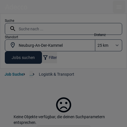
Ope
Suche
Distanz
Standort
Jobs suchen
Filter
Job Suche
...
Logistik & Transport
Keine Objekte verfügbar, die deinen Suchparametern
entsprechen.